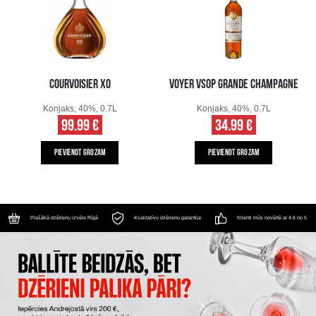
COURVOISIER XO
VOYER VSOP GRANDE CHAMPAGNE
Konjaks, 40%, 0.7L
Konjaks, 40%, 0.7L
99.99 €
34.99 €
PIEVIENOT GROZAM
PIEVIENOT GROZAM
Plašākā dzērienu izvēle Rīgā
Kvalitatīvu dzērienu garantija
Klienti mūs novērtē ar 4.6 no 5