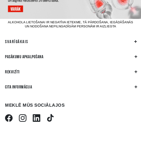
ALKOHOLA LIETOŠANAI IR NEGATĪVA IETEKME, TĀ PĀRDOŠANA, IEGĀDĀŠANĀS
UN NODOŠANA NEPILNGADĪGĀM PERSONĀM IR AIZLIEGTA
SVARĪGĀKAIS
PASĀKUMU APKALPOŠANA
REKVIZĪTI
CITA INFORMĀCIJA
MEKLĒ MŪS SOCIĀLAJOS