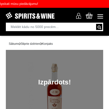
ati mūsu piedāvājumu!
Sākums
Stiprie dzērieni
Konjaks
Izpārdots!