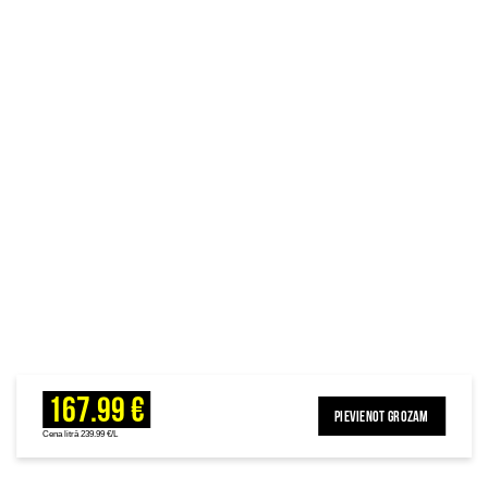
167.99 €
PIEVIENOT GROZAM
Cena litrā 239.99 €/L