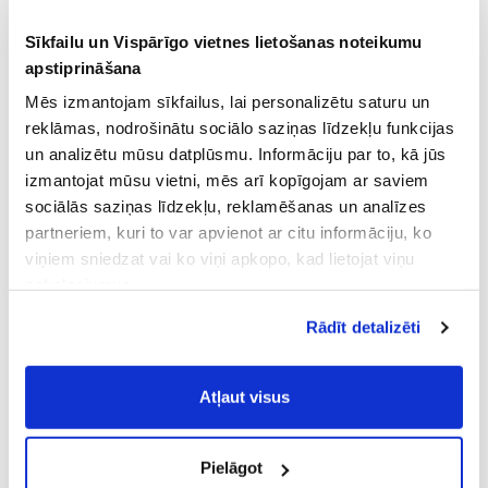
Sīkfailu un Vispārīgo vietnes lietošanas noteikumu
apstiprināšana
Mēs izmantojam sīkfailus, lai personalizētu saturu un
reklāmas, nodrošinātu sociālo saziņas līdzekļu funkcijas
un analizētu mūsu datplūsmu. Informāciju par to, kā jūs
izmantojat mūsu vietni, mēs arī kopīgojam ar saviem
sociālās saziņas līdzekļu, reklamēšanas un analīzes
partneriem, kuri to var apvienot ar citu informāciju, ko
viņiem sniedzat vai ko viņi apkopo, kad lietojat viņu
pakalpojumus.
Atļaujot nepieciešamos sīkfailus Jūs
Rādīt detalizēti
piekrītat
Vispārīgiem vietnes lietošanas
noteikumiem
(saīsināti - VVLN).
Atļaut visus
Pielāgot