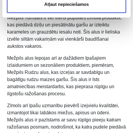
Atļaut nepieciešamos
vēlaties baudīt augstākās kvalitātes alu.
Mežpils Tumšais ir vēl viens populārs zīmola produkts,
kas piedāvā dziļu un piesātinātu garšu ar izteiktu
karameles un grauzdētu iesalu noti. Šis alus ir lieliska
izvēle siltām vakariņām vai vienkārši baudīšanai
aukstos vakaros.
Mežpils alus lepojas arī ar dažādiem īpašajiem
izlaidumiem un sezonāliem produktiem, piemēram,
Mežpils Rudzu alus, kas izceļas ar savdabīgu un
bagātīgu rudzu maizes garšu. Šis alus ir īsts
amatniecības meistardarbs, kas pieprasa rūpīgu un
ilgstošu ražošanas procesu.
Zīmols arī īpašu uzmanību pievērš izejvielu kvalitātei,
izmantojot tikai labākos miežus, apiņus un ūdeni.
Mežpils alus ir pazīstams ar savu rūpīgo pieeju katram
ražošanas posmam, nodrošinot, ka katra pudele piedāvā