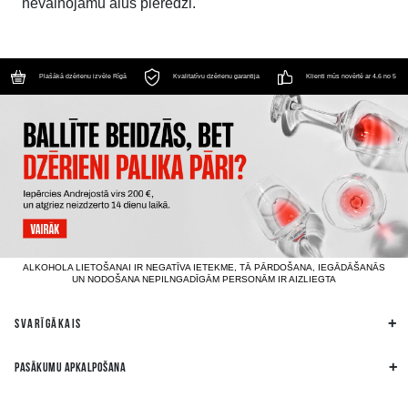
nevainojamu alus pieredzi.
Plašākā dzērienu izvēle Rīgā
Kvalitatīvu dzērienu garantija
Klienti mūs novērtē ar 4.6 no 5
ALKOHOLA LIETOŠANAI IR NEGATĪVA IETEKME, TĀ PĀRDOŠANA, IEGĀDĀŠANĀS
UN NODOŠANA NEPILNGADĪGĀM PERSONĀM IR AIZLIEGTA
SVARĪGĀKAIS
PASĀKUMU APKALPOŠANA