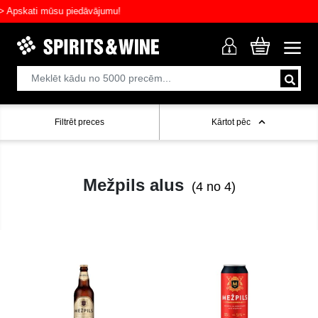
pskati mūsu piedāvājumu!
Filtrēt preces
Kārtot pēc
Mežpils alus
(4 no 4)