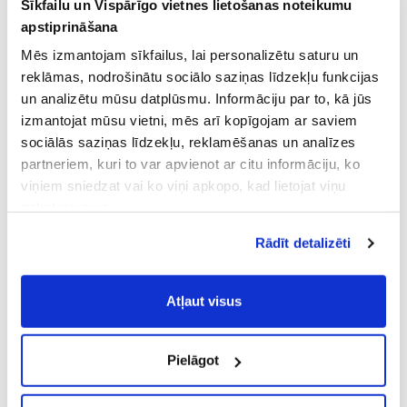
Sīkfailu un Vispārīgo vietnes lietošanas noteikumu
apstiprināšana
PIEVIENOT GROZAM
PIEVIENOT GROZAM
Mēs izmantojam sīkfailus, lai personalizētu saturu un
reklāmas, nodrošinātu sociālo saziņas līdzekļu funkcijas
Mežpils alus
un analizētu mūsu datplūsmu. Informāciju par to, kā jūs
izmantojat mūsu vietni, mēs arī kopīgojam ar saviem
Mežpils alus ir premium klases alus zīmols, kas pieder
sociālās saziņas līdzekļu, reklamēšanas un analīzes
pie Aldara alus darītavas portfeļa. Šis zīmols ir izveidots,
partneriem, kuri to var apvienot ar citu informāciju, ko
lai piedāvātu augstas kvalitātes amatniecisko alu, kas
viņiem sniedzat vai ko viņi apkopo, kad lietojat viņu
izceļas ar izsmalcinātu garšu un bagātīgu aromātu
pakalpojumus.
buķeti. Mežpils alus tiek ražots, ievērojot senās alus
Atļaujot nepieciešamos sīkfailus Jūs
darīšanas tradīcijas, vienlaikus izmantojot arī
Rādīt detalizēti
piekrītat
Vispārīgiem vietnes lietošanas
mūsdienīgas tehnoloģijas, kas ļauj radīt unikālus un
noteikumiem
(saīsināti - VVLN).
īpašus dzērienus.
Atļaut visus
Viens no izcilākajiem Mežpils alus produktiem ir Mežpils
Gaišais, kas ir klasisks lagers ar atsvaidzinošu garšu.
Šis alus ir lieliska izvēle tiem, kas novērtē klasisko alus
Pielāgot
garšu ar nelielu rūgtuma piesitienu. Tā ir ideāla izvēle
gan ikdienas baudīšanai, gan arī īpašos notikumos, kad