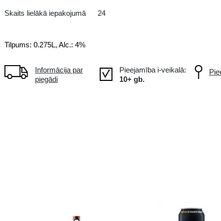
FI Somija
Atsvaidzinošs kokteilis ar patī
Skaits lielākā iepakojumā
24
Tilpums: 0.275L, Alc.: 4%
Informācija par
piegādi