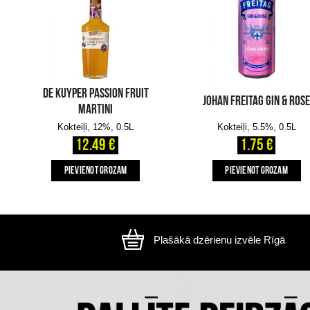
Attēls ir ilustratīvs, preces izskats var atšķirtie
CITI MŪSU KLIENTI IZVĒLAS