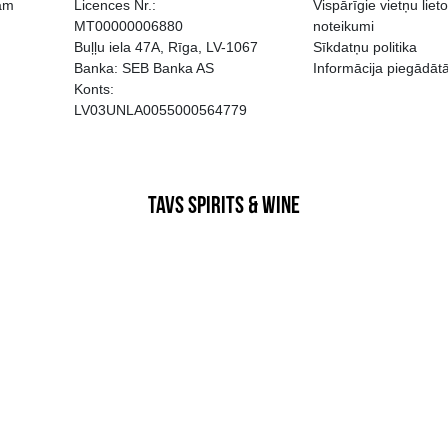
EGATĪVA IETEKME, TĀ PĀRDOŠA
AIZL