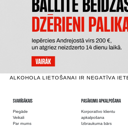
DE KUYPER PASSION FRUIT
JOHAN 
MARTINI
Kokteiļi, 12%, 0.5L
Kok
12.49 €
PIEVIENOT GROZAM
P
Plašākā dzērienu