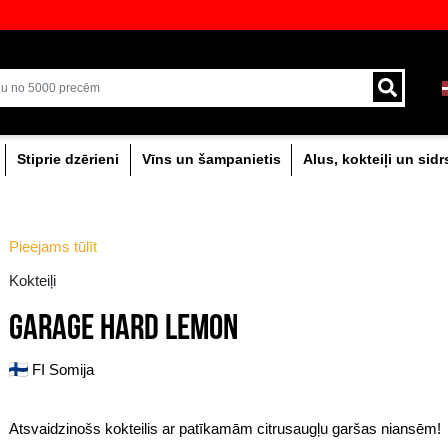
veikali ar plašāko izvēli Baltijā
Piegāde ar kurjeru un
0% dzērieni
Stiprie dzērieni
Vīns un šam
Pieejams tūlīt
Kokteiļi
GARAGE HARD LEM