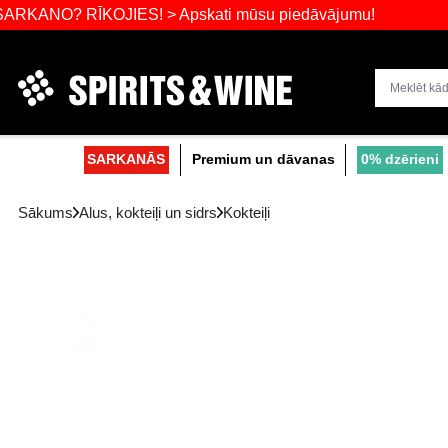
 RĪKOJIES! > Apskati mūsu piedāvājumu!
Dzērienu liel
SARKANĀS
Premium un dāvanas
Sākums
Alus, kokteiļi un sidrs
Kokteiļi