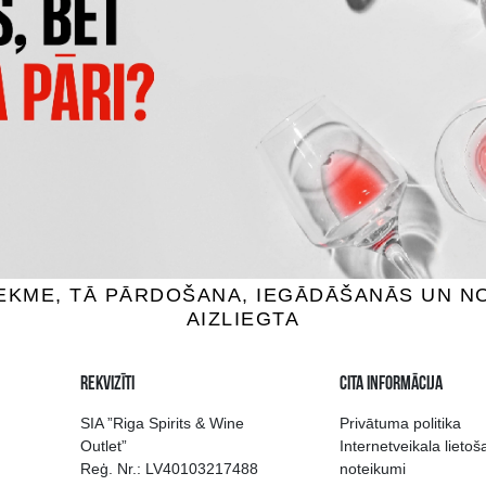
FREITAG GIN & ROSE
GARAGE HARDCORE GRAPEF
teiļi, 5.5%, 0.5L
Kokteiļi, 6%, 0.275L
1.75 €
1.59 €
IEVIENOT GROZAM
PIEVIENOT GROZAM
 izvēle Rīgā
Kvalitatīvu dzērien