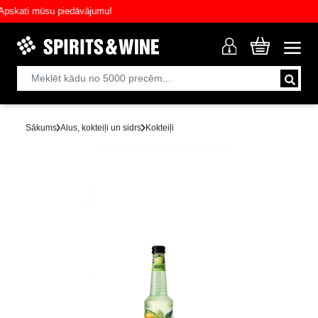
kati mūsu piedāvājumu!
Sākums
Alus, kokteiļi un sidrs
Kokteiļi