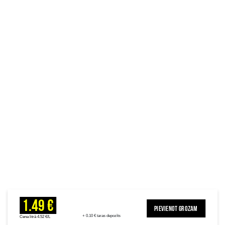
1.49 €
PIEVIENOT GROZAM
+ 0.10 € taras depozīts
Cena litrā 4.52 €/L