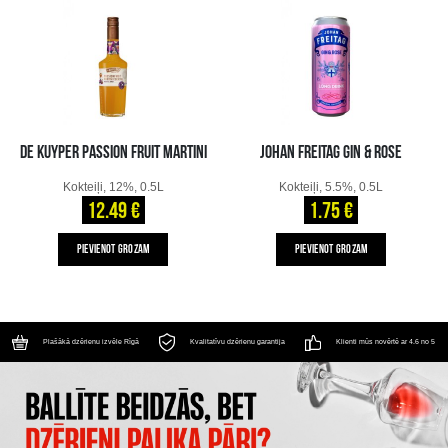
DE KUYPER PASSION FRUIT MARTINI
JOHAN FREITAG GIN & ROSE
Kokteiļi, 12%, 0.5L
Kokteiļi, 5.5%, 0.5L
12.49 €
1.75 €
PIEVIENOT GROZAM
PIEVIENOT GROZAM
Plašākā dzērienu izvēle Rīgā
Kvalitatīvu dzērienu garantija
Klienti mūs novērtē ar 4.6 no 5