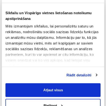
Sīkfailu un Vispārīgo vietnes lietošanas noteikumu
apstiprināšana
Mēs izmantojam sīkfailus, lai personalizētu saturu un
reklāmas, nodrošinātu sociālo saziņas līdzekļu funkcijas
un analizētu mūsu datplūsmu. Informāciju par to, kā jūs
izmantojat mūsu vietni, mēs arī kopīgojam ar saviem
sociālās saziņas līdzekļu, reklamēšanas un analīzes
partneriem, kuri to var apvienot ar citu informāciju, ko
viņiem sniedzat vai ko viņi apkopo, kad lietojat viņu
pakalpojumus.
Atļaujot nepieciešamos sīkfailus Jūs
Rādīt detalizēti
piekrītat
Vispārīgiem vietnes lietošanas
noteikumiem
(saīsināti - VVLN).
Atļaut visus
Pielāgot