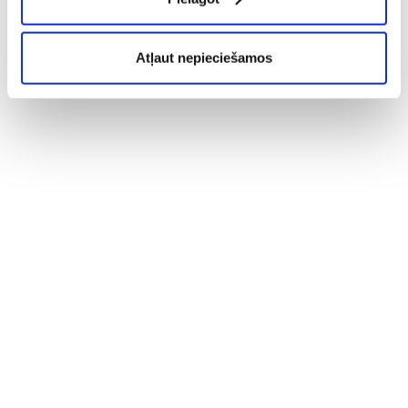
Atļaut nepieciešamos