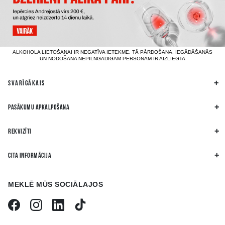
ALKOHOLA LIETOŠANAI IR NEGATĪVA IETEKME, TĀ PĀRDOŠANA, IEGĀDĀŠANĀS
UN NODOŠANA NEPILNGADĪGĀM PERSONĀM IR AIZLIEGTA
SVARĪGĀKAIS
PASĀKUMU APKALPOŠANA
REKVIZĪTI
CITA INFORMĀCIJA
MEKLĒ MŪS SOCIĀLAJOS