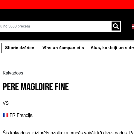
!
veikali ar plašāko izvēli Baltijā
Piegāde ar kurjeru un
0% dzērieni
Stiprie dzērieni
Vīns un šam
Kalvadoss
PERE MAGLOIRE FIN