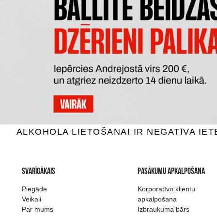
PERE MAGLOIRE VSOP
CHATE
Kalvadoss, 40%, 0.7L
Kalv
40.59 €
PIEVIENOT GROZAM
P
Plašākā dzērienu