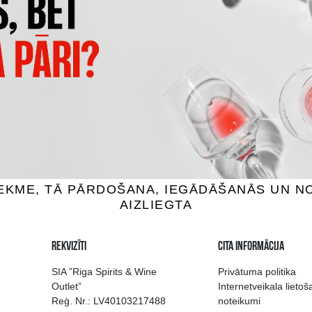
AU DU BREUIL FINE
COQUEREL VSOP
adoss, 40%, 0.7L
Kalvadoss, 40%, 0.5L
24.99 €
18.99 €
IEVIENOT GROZAM
PIEVIENOT GROZAM
 izvēle Rīgā
Kvalitatīvu dzērien