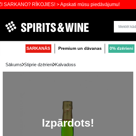
ANO? RĪKOJIES! > Apskati mūsu piedāvājumu
Dzērienu liel
SARKANĀS
Premium un dāvanas
Sākums
Stiprie dzērieni
Kalvadoss