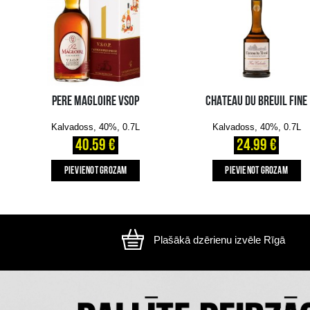
Attēls ir ilustratīvs, preces izskats var atšķirtie
CITI MŪSU KLIENTI IZVĒLAS