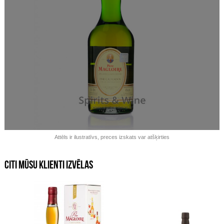
Izpārdots!