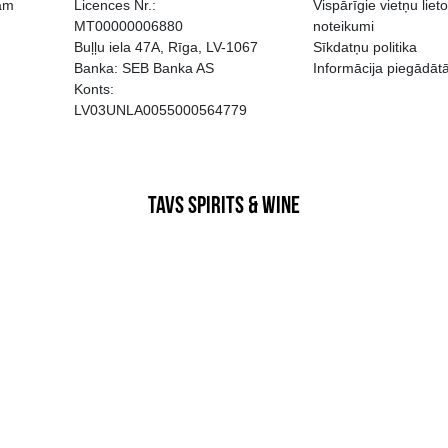
EGATĪVA IETEKME, TĀ PĀRDOŠA
AIZL