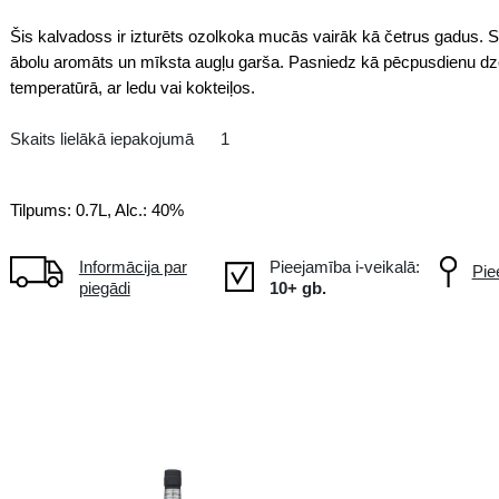
VSOP
FR Francija
Šis kalvadoss ir izturēts ozolko
ābolu aromāts un mīksta augļu g
temperatūrā, ar ledu vai kokteiļos
Skaits lielākā iepakojumā
1
Tilpums: 0.7L, Alc.: 40%