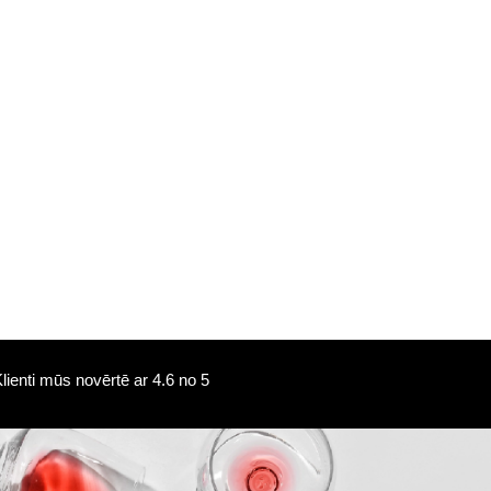
Pieejamība i-veikalā:
Pieejamība veikalos
10+ gb.