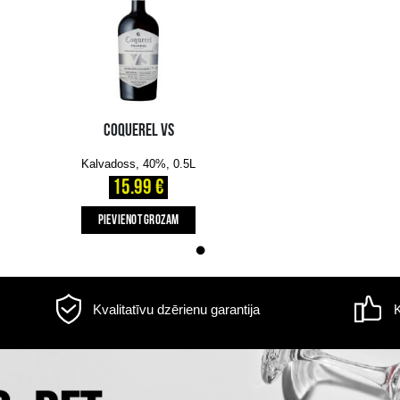
Informācija par
piegādi
s