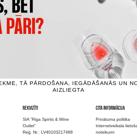
OQUEREL VSOP
COQUEREL VS
adoss, 40%, 0.5L
Kalvadoss, 40%, 0.5L
18.99 €
15.99 €
IEVIENOT GROZAM
PIEVIENOT GROZAM
 izvēle Rīgā
Kvalitatīvu dzērien