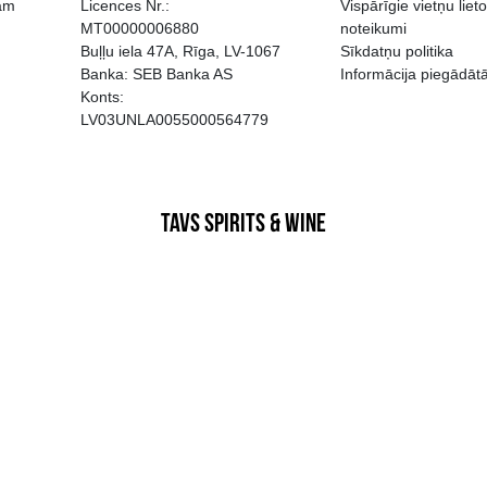
EGATĪVA IETEKME, TĀ PĀRDOŠA
AIZL