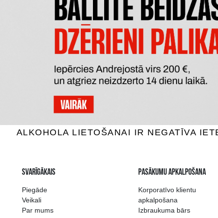
CHATEAU DU BREUIL FINE
C
Kalvadoss, 40%, 0.7L
Kalv
24.99 €
PIEVIENOT GROZAM
P
Plašākā dzērienu