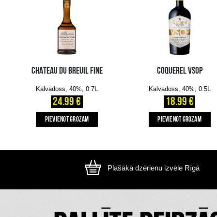
Attēls ir ilustratīvs, preces izskats var atšķirtie
CITI MŪSU KLIENTI IZVĒLAS