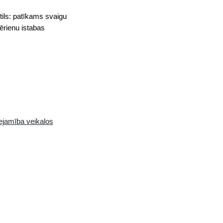
ka mucās vairāk kā četrus gadus. Stils: patīkams sv
arša. Pasniedz kā pēcpusdienu dzērienu istabas
.