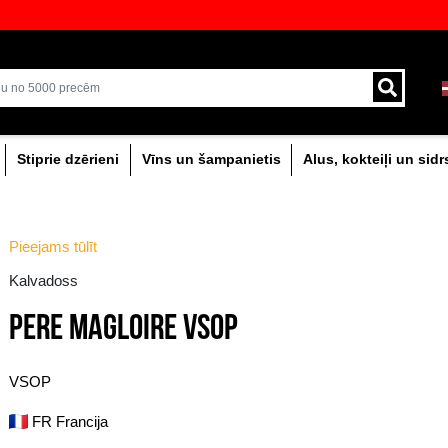
mu!
veikali ar plašāko izvēli Baltijā
Piegāde ar kurjeru un
0% dzērieni
Stiprie dzērieni
Vīns un šam
Pieejams tūlīt
Kalvadoss
PERE MAGLOIRE VS