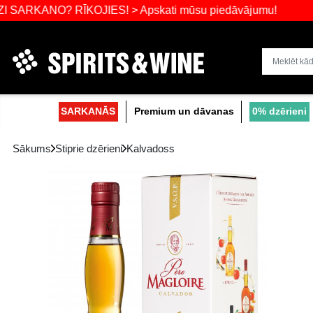
KANO? RĪKOJIES! > Apskati mūsu piedāvāju
Dzērienu liel
SARKANĀS
Premium un dāvanas
Sākums
Stiprie dzērieni
Kalvadoss