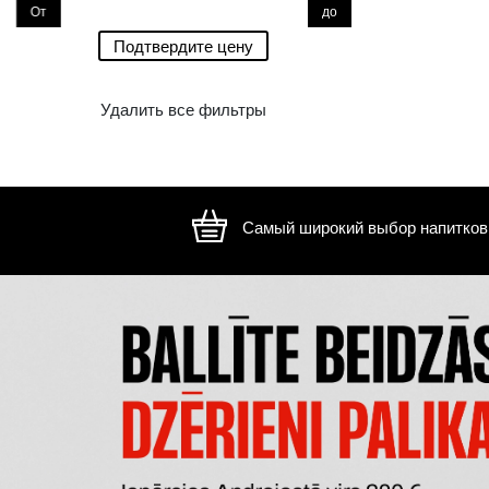
0.00 €
0.10 €
От
до
От
до
Подтвердите цену
Удалить все фильтры
Самый широкий 