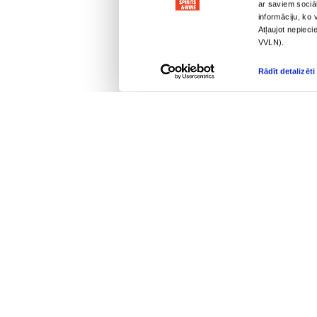
ALKOHOLA LIETOŠANAI IR N
ГЛАВНОЕ
ОБСЛУЖИ
Доставка
Для кор
Наши магазины
Бар вы
О нас
Алкогол
Вопросы-Ответы
частных