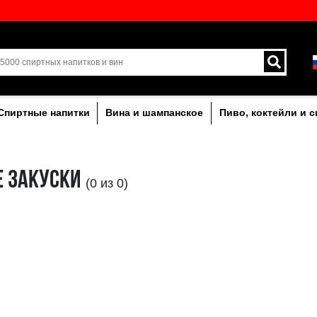
кий выбор напитков в
Доставка курьером и 
umu!
Латвии.
лкогольныe
Спиртные напитки
Вина и ша
МЯСНЫЕ ЗАКУСКИ
(0 из 0)