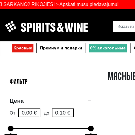
Самый широ
RKANO? RĪKOJIES! > Apskati mūsu piedāvāj
Прибалтике
Красные
Премиум и подарки
0% a
ФИЛЬТР
Цена