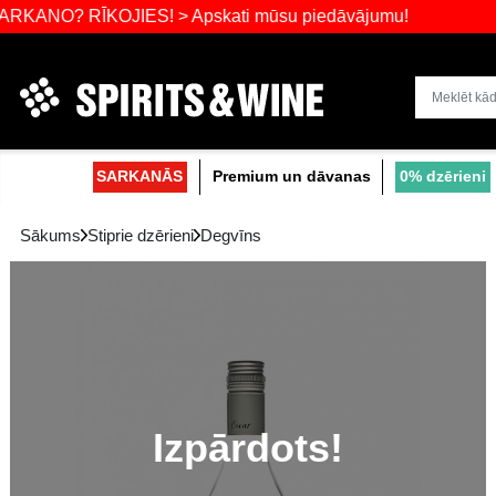
 RĪKOJIES! > Apskati mūsu piedāvājumu!
Dzērienu liel
SARKANĀS
Premium un dāvanas
Sākums
Stiprie dzērieni
Degvīns