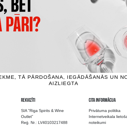
OSKENKORVA
FINLANDIA
gvīns, 40%, 1L
Degvīns, 40%, 1L
.99 €
16.99 €
18.89 €
IEVIENOT GROZAM
PIEVIENOT GROZAM
 izvēle Rīgā
Kvalitatīvu dzērien