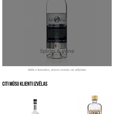
Izpārdots!