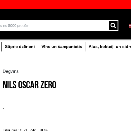
veikali ar plašāko izvēli Baltijā
Piegāde ar kurjeru un
0% dzērieni
Stiprie dzērieni
Vīns un šam
Degvīns
NILS OSCAR ZERO