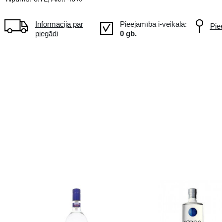
-
Tilpums: 0.7L, Alc.: 40%
Informācija par
piegādi