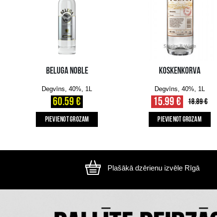
Attēls ir ilustratīvs, preces izskats var atšķirtie
CITI MŪSU KLIENTI IZVĒLAS