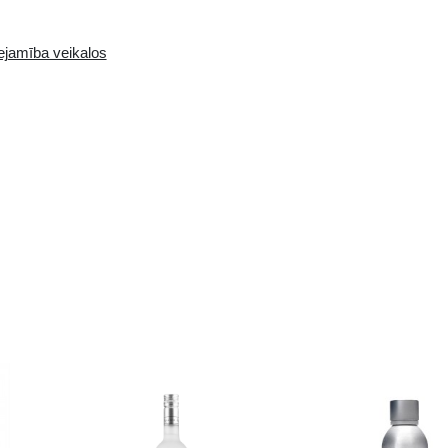
Pieejamība i-veikalā:
Pieejamība veikalos
0 gb.