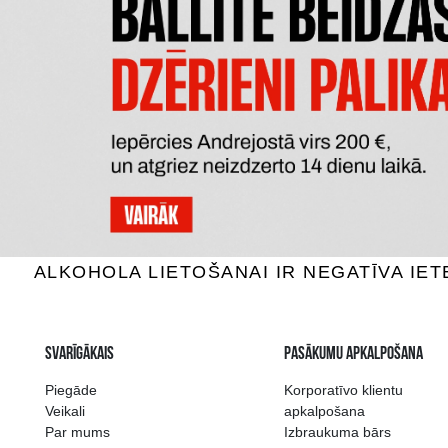
BELUGA NOBLE
K
Degvīns, 40%, 1L
De
60.59 €
15
PIEVIENOT GROZAM
P
Plašākā dzērienu