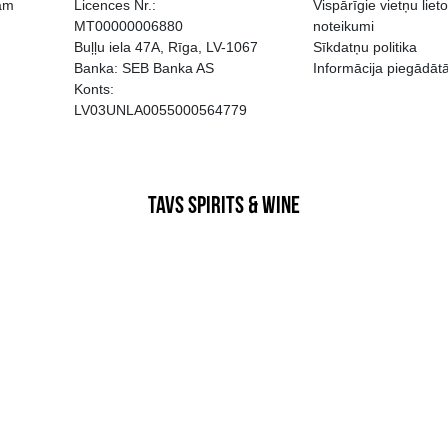
EGATĪVA IETEKME, TĀ PĀRDOŠA
AIZL