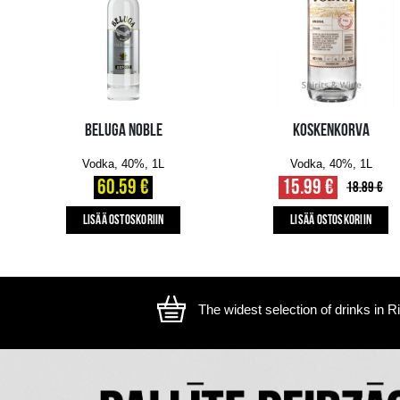
The image is illustrative, the actual appearance of the ite
SAATAT MYÖS PITÄÄ