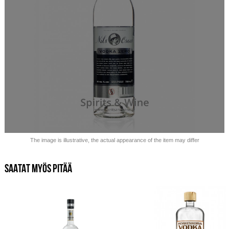
Myyty loppuu