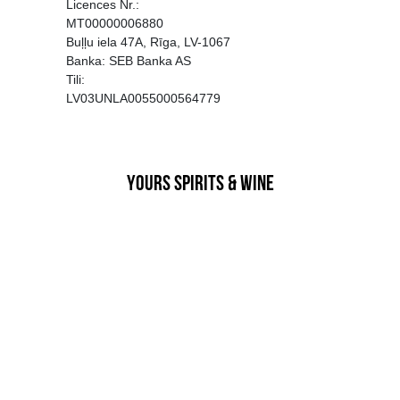
EGATĪVA IETEKME, TĀ PĀRDOŠA
AIZL