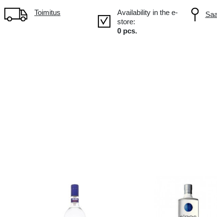
n!
Tilavuus: 0.7L, Alc.: 40%
Toimitus