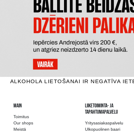
BELUGA NOBLE
K
Vodka, 40%, 1L
V
60.59 €
15
LISÄÄ OSTOSKORIIN
LI
The widest select