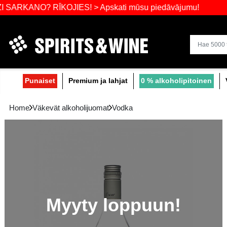
Laajin valik
NO? RĪKOJIES! > Apskati mūsu piedāvājumu!
Punaiset
Premium ja lahjat
0 % alko
Home
Väkevät alkoholijuomat
Vodka