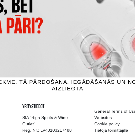
OSKENKORVA
FINLANDIA
odka, 40%, 1L
Vodka, 40%, 1L
.99 €
16.99 €
18.89 €
SÄÄ OSTOSKORIIN
LISÄÄ OSTOSKORIIN
ion of drinks in Riga
Guarantee of quali