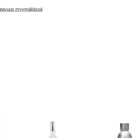
Availability in the e-
Saatavuus myymälö
store:
0 pcs.