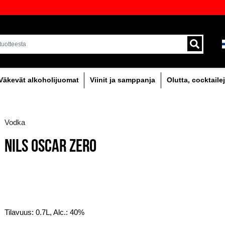
oima laadukkaita juomia Baltiassa
Toimitus kuriirilla ja 
alueella.
holipitoinen
Väkevät alkoholijuomat
Viinit
Vodka
NILS OSCAR ZERO