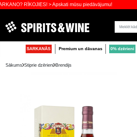
RĪKOJIES! > Apskati mūsu piedāvājumu!
Dzērienu liel
SARKANĀS
Premium un dāvanas
Sākums
Stiprie dzērieni
Brendijs