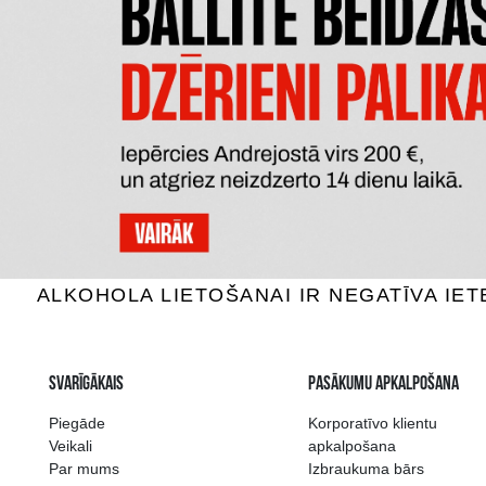
DE POURVIL NAPOLEON
COUR
Brendijs, 36%, 0.7L
Bre
9.59 €
PIEVIENOT GROZAM
P
Plašākā dzērienu