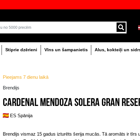
veikali ar plašāko izvēli Baltijā
Piegāde ar kurjeru un
0% dzērieni
Stiprie dzērieni
Vīns un šam
Pieejams 7 dienu laikā
Brendijs
CARDENAL MENDOZA