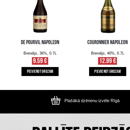
Attēls ir ilustratīvs, preces izskats var atšķirtie
CITI MŪSU KLIENTI IZVĒLAS