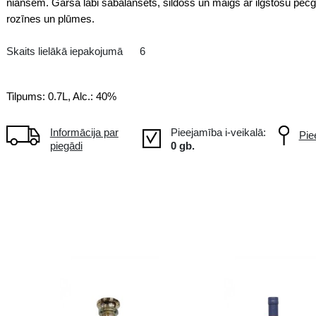
ES Spānija
Brendijs vismaz 15 gadus izturēts
niansēm. Garšā labi sabalansēts,
rozīnes un plūmes.
Skaits lielākā iepakojumā
6
Tilpums: 0.7L, Alc.: 40%
Informācija par
piegādi