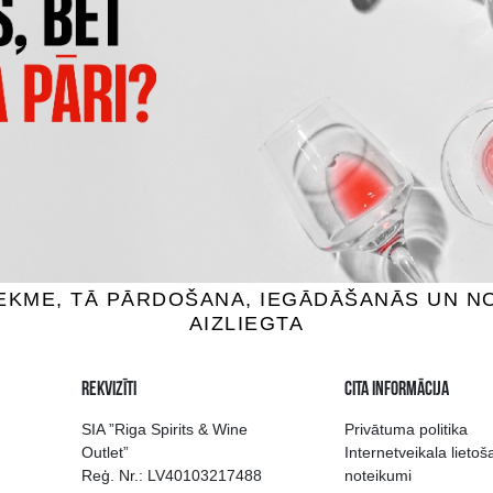
GEORGIAN LEGEND RESERV
ONNIER NAPOLEON
15YO
ndijs, 40%, 0.7L
Brendijs, 40%, 0.5L
12.99 €
25.99 €
IEVIENOT GROZAM
PIEVIENOT GROZAM
 izvēle Rīgā
Kvalitatīvu dzērien