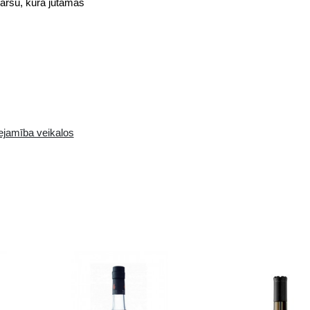
 šerija mucās. Tā aromāts ir tīrs un elegants ar šer
 sildošs un maigs ar ilgstošu pēcgaršu, kurā jūtam
Pieejamība i-veikalā:
Pieejamība veikalos
0 gb.