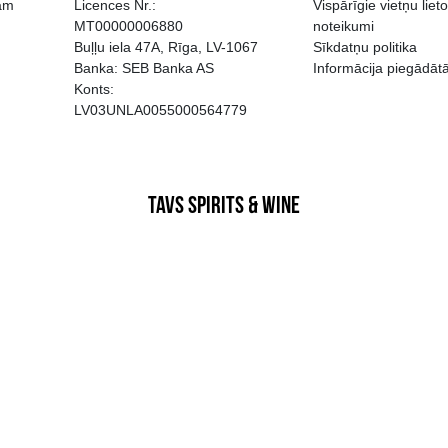
EGATĪVA IETEKME, TĀ PĀRDOŠA
AIZL