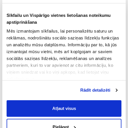
Sīkfailu un Vispārīgo vietnes lietošanas noteikumu
apstiprināšana
Mēs izmantojam sīkfailus, lai personalizētu saturu un
reklāmas, nodrošinātu sociālo saziņas līdzekļu funkcijas
un analizētu mūsu datplūsmu. Informāciju par to, kā jūs
izmantojat mūsu vietni, mēs arī kopīgojam ar saviem
sociālās saziņas līdzekļu, reklamēšanas un analīzes
partneriem, kuri to var apvienot ar citu informāciju, ko
viņiem sniedzat vai ko viņi apkopo, kad lietojat viņu
pakalpojumus.
Atļaujot nepieciešamos sīkfailus Jūs
Rādīt detalizēti
piekrītat
Vispārīgiem vietnes lietošanas
noteikumiem
(saīsināti - VVLN).
Atļaut visus
Pielāgot