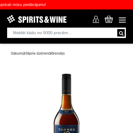
ati mūsu piedāvājumu!
Sākums
Stiprie dzērieni
Brendijs