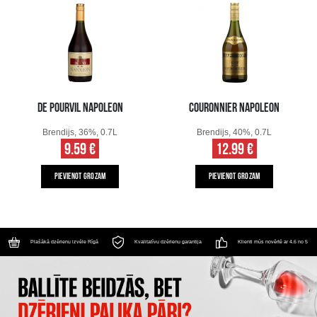
DE POURVIL NAPOLEON
COURONNIER NAPOLEON
Brendijs, 36%, 0.7L
Brendijs, 40%, 0.7L
9.59 €
12.99 €
PIEVIENOT GROZAM
PIEVIENOT GROZAM
Plašākā dzērienu izvēle Rīgā
Kvalitatīvu dzērienu garantija
Klienti mūs novērtē ar 4.6 no 5