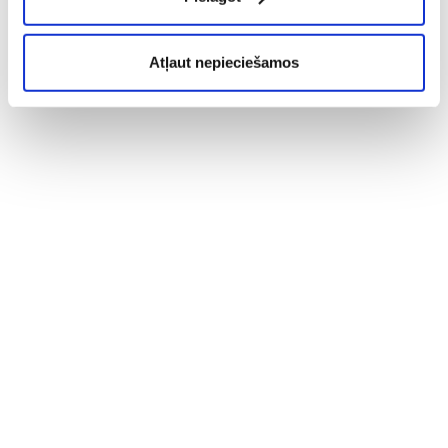
Atļaut nepieciešamos