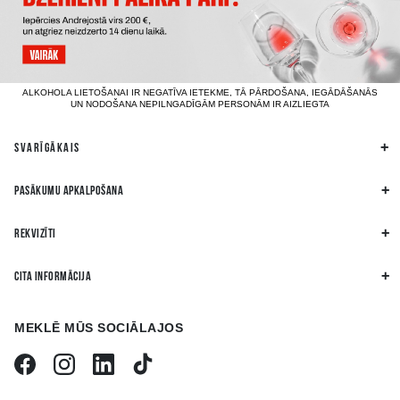
ALKOHOLA LIETOŠANAI IR NEGATĪVA IETEKME, TĀ PĀRDOŠANA, IEGĀDĀŠANĀS
UN NODOŠANA NEPILNGADĪGĀM PERSONĀM IR AIZLIEGTA
SVARĪGĀKAIS
PASĀKUMU APKALPOŠANA
REKVIZĪTI
CITA INFORMĀCIJA
MEKLĒ MŪS SOCIĀLAJOS