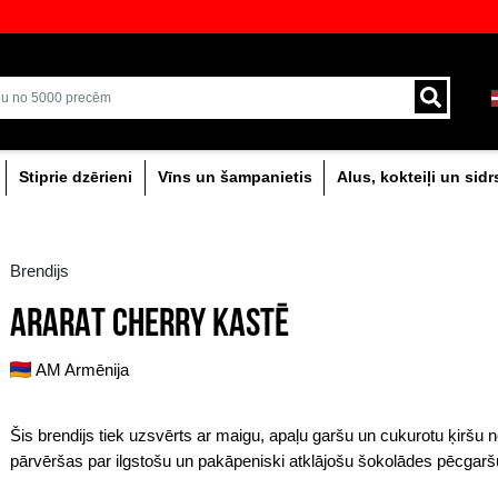
veikali ar plašāko izvēli Baltijā
Piegāde ar kurjeru un
0% dzērieni
Stiprie dzērieni
Vīns un šam
Brendijs
ARARAT CHERRY KA
AM Armēnija