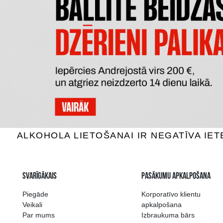
DE POURVIL NAPOLEON
COUR
Brendijs, 36%, 0.7L
Bre
9.59 €
PIEVIENOT GROZAM
P
Plašākā dzērienu