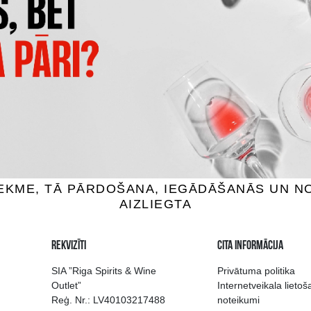
GEORGIAN LEGEND RESERV
ONNIER NAPOLEON
15YO
ndijs, 40%, 0.7L
Brendijs, 40%, 0.5L
12.99 €
25.99 €
IEVIENOT GROZAM
PIEVIENOT GROZAM
 izvēle Rīgā
Kvalitatīvu dzērien