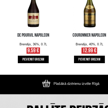
Attēls ir ilustratīvs, preces izskats var atšķirtie
CITI MŪSU KLIENTI IZVĒLAS