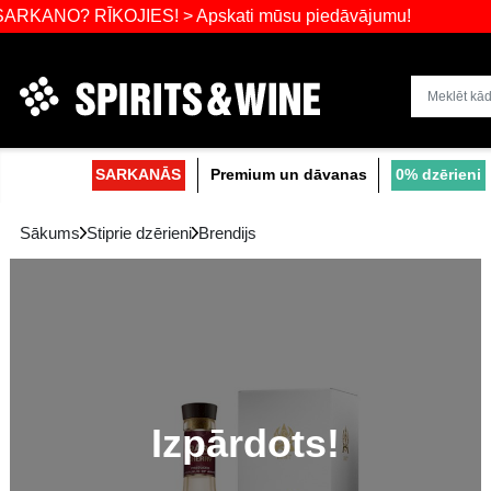
 RĪKOJIES! > Apskati mūsu piedāvājumu!
Dzērienu liel
SARKANĀS
Premium un dāvanas
Sākums
Stiprie dzērieni
Brendijs