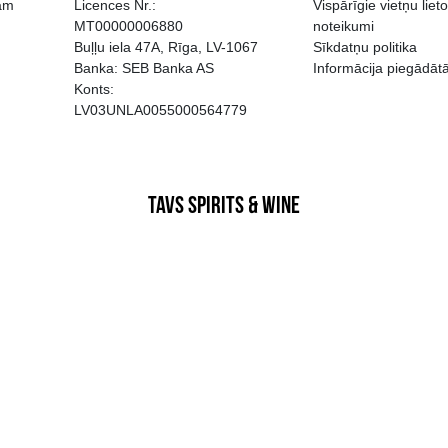
EGATĪVA IETEKME, TĀ PĀRDOŠA
AIZL