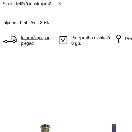
Šis brendijs tiek uzsvērts ar ma
pārvēršas par ilgstošu un pakāpe
Skaits lielākā iepakojumā
6
Tilpums: 0.5L, Alc.: 30%
Informācija par
piegādi