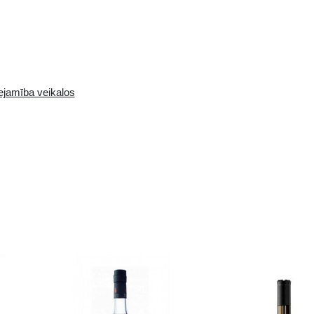
igu, apaļu garšu un cukurotu ķiršu nokrāsām, kas
niski atklājošu šokolādes pēcgaršu.
Pieejamība i-veikalā:
Pieejamība veikalos
0 gb.