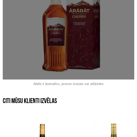
Izpārdots!