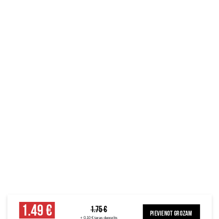
1.49 €
1.75 €
PIEVIENOT GROZAM
+ 0.10 € taras depozīts