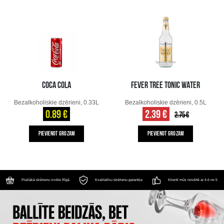
COCA COLA
FEVER TREE TONIC WATER
Bezalkoholiskie dzērieni, 0.33L
Bezalkoholiskie dzērieni, 0.5L
0.89 €
2.39 €
2.75 €
PIEVIENOT GROZAM
PIEVIENOT GROZAM
Plašākā dzērienu izvēle Rīgā
Kvalitatīvu dzērienu garantija
Klienti mūs novērtē ar 4.6 no 5