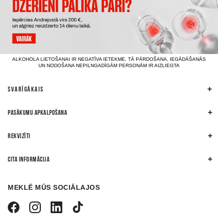
ALKOHOLA LIETOŠANAI IR NEGATĪVA IETEKME, TĀ PĀRDOŠANA, IEGĀDĀŠANĀS
UN NODOŠANA NEPILNGADĪGĀM PERSONĀM IR AIZLIEGTA
SVARĪGĀKAIS
PASĀKUMU APKALPOŠANA
REKVIZĪTI
CITA INFORMĀCIJA
MEKLĒ MŪS SOCIĀLAJOS