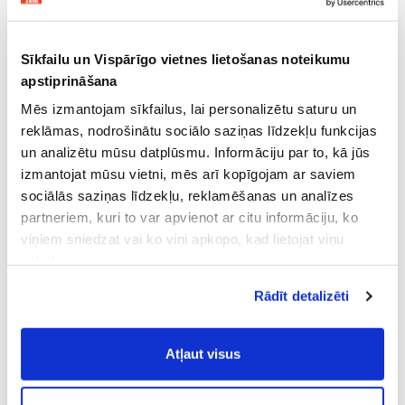
Sīkfailu un Vispārīgo vietnes lietošanas noteikumu
apstiprināšana
Mēs izmantojam sīkfailus, lai personalizētu saturu un
reklāmas, nodrošinātu sociālo saziņas līdzekļu funkcijas
un analizētu mūsu datplūsmu. Informāciju par to, kā jūs
izmantojat mūsu vietni, mēs arī kopīgojam ar saviem
sociālās saziņas līdzekļu, reklamēšanas un analīzes
partneriem, kuri to var apvienot ar citu informāciju, ko
viņiem sniedzat vai ko viņi apkopo, kad lietojat viņu
pakalpojumus.
Atļaujot nepieciešamos sīkfailus Jūs
Rādīt detalizēti
piekrītat
Vispārīgiem vietnes lietošanas
noteikumiem
(saīsināti - VVLN).
Atļaut visus