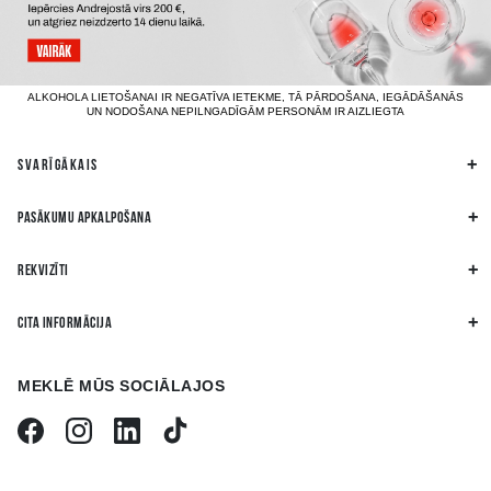
ALKOHOLA LIETOŠANAI IR NEGATĪVA IETEKME, TĀ PĀRDOŠANA, IEGĀDĀŠANĀS
UN NODOŠANA NEPILNGADĪGĀM PERSONĀM IR AIZLIEGTA
SVARĪGĀKAIS
PASĀKUMU APKALPOŠANA
REKVIZĪTI
CITA INFORMĀCIJA
MEKLĒ MŪS SOCIĀLAJOS