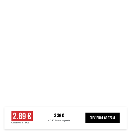
2.89 €
3.39 €
PIEVIENOT GROZAM
+ 0.10 € taras depozīts
Cena litrā 5.78 €/L