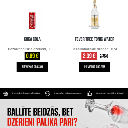
COCA COLA
FEVER TREE TONIC WATER
Bezalkoholiskie dzērieni, 0.33L
Bezalkoholiskie dzērieni, 0.5L
0.89 €
2.39 €
2.75 €
PIEVIENOT GROZAM
PIEVIENOT GROZAM
Plašākā dzērienu izvēle Rīgā
Kvalitatīvu dzērienu garantija
Klienti mūs novērtē ar 4.6 no 5