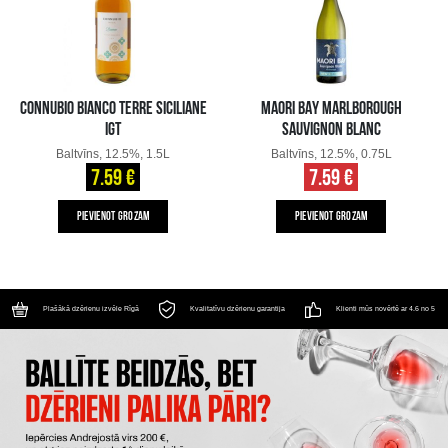
CONNUBIO BIANCO TERRE SICILIANE
MAORI BAY MARLBOROUGH
IGT
SAUVIGNON BLANC
Baltvīns, 12.5%, 1.5L
Baltvīns, 12.5%, 0.75L
7.59 €
7.59 €
PIEVIENOT GROZAM
PIEVIENOT GROZAM
Plašākā dzērienu izvēle Rīgā
Kvalitatīvu dzērienu garantija
Klienti mūs novērtē ar 4.6 no 5