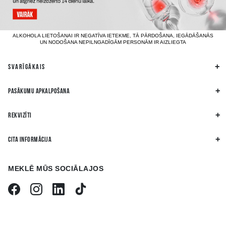
ALKOHOLA LIETOŠANAI IR NEGATĪVA IETEKME, TĀ PĀRDOŠANA, IEGĀDĀŠANĀS
UN NODOŠANA NEPILNGADĪGĀM PERSONĀM IR AIZLIEGTA
SVARĪGĀKAIS
PASĀKUMU APKALPOŠANA
REKVIZĪTI
CITA INFORMĀCIJA
MEKLĒ MŪS SOCIĀLAJOS