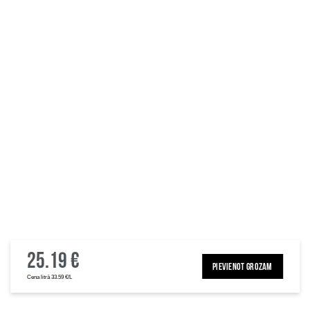
25.19 €
PIEVIENOT GROZAM
Cena litrā 33.59 €/L