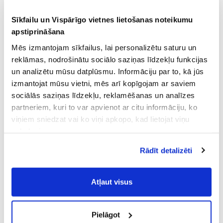
Sīkfailu un Vispārīgo vietnes lietošanas noteikumu
apstiprināšana
Mēs izmantojam sīkfailus, lai personalizētu saturu un
reklāmas, nodrošinātu sociālo saziņas līdzekļu funkcijas
un analizētu mūsu datplūsmu. Informāciju par to, kā jūs
izmantojat mūsu vietni, mēs arī kopīgojam ar saviem
sociālās saziņas līdzekļu, reklamēšanas un analīzes
partneriem, kuri to var apvienot ar citu informāciju, ko
viņiem sniedzat vai ko viņi apkopo, kad lietojat viņu
pakalpojumus.
Atļaujot nepieciešamos sīkfailus Jūs
Rādīt detalizēti
piekrītat
Vispārīgiem vietnes lietošanas
noteikumiem
(saīsināti - VVLN).
Atļaut visus
Pielāgot