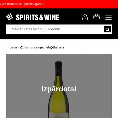
skati mūsu piedāvājumu!
Sākums
Vīns un šampanietis
Baltvīns
Izpārdots!