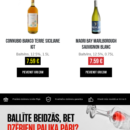
CONNUBIO BIANCO TERRE SICILIANE
MAORI BAY MARLBOROUGH
IGT
SAUVIGNON BLANC
Baltvīns, 12.5%, 1.5L
Baltvīns, 12.5%, 0.75L
7.59 €
7.59 €
PIEVIENOT GROZAM
PIEVIENOT GROZAM
Plašākā dzērienu izvēle Rīgā
Kvalitatīvu dzērienu garantija
Klienti mūs novērtē ar 4.6 no 5