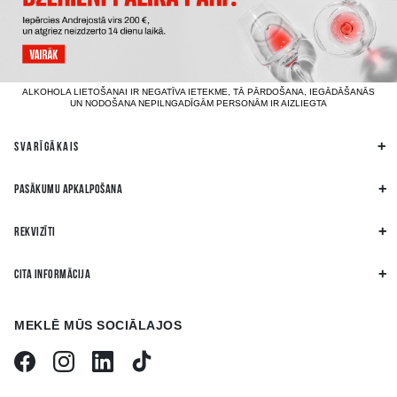
ALKOHOLA LIETOŠANAI IR NEGATĪVA IETEKME, TĀ PĀRDOŠANA, IEGĀDĀŠANĀS
UN NODOŠANA NEPILNGADĪGĀM PERSONĀM IR AIZLIEGTA
SVARĪGĀKAIS
PASĀKUMU APKALPOŠANA
REKVIZĪTI
CITA INFORMĀCIJA
MEKLĒ MŪS SOCIĀLAJOS