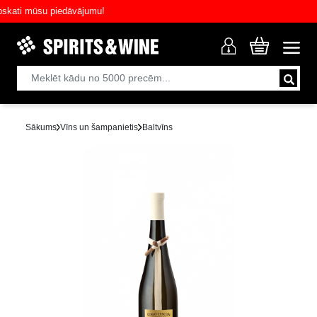
ti mūsu piedāvājumu!
Sākums
Vīns un šampanietis
Baltvīns