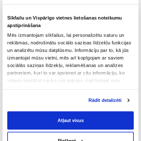
Sīkfailu un Vispārīgo vietnes lietošanas noteikumu
apstiprināšana
Mēs izmantojam sīkfailus, lai personalizētu saturu un
reklāmas, nodrošinātu sociālo saziņas līdzekļu funkcijas
un analizētu mūsu datplūsmu. Informāciju par to, kā jūs
izmantojat mūsu vietni, mēs arī kopīgojam ar saviem
sociālās saziņas līdzekļu, reklamēšanas un analīzes
partneriem, kuri to var apvienot ar citu informāciju, ko
viņiem sniedzat vai ko viņi apkopo, kad lietojat viņu
pakalpojumus.
Atļaujot nepieciešamos sīkfailus Jūs
Rādīt detalizēti
piekrītat
Vispārīgiem vietnes lietošanas
noteikumiem
(saīsināti - VVLN).
Atļaut visus
Pielāgot