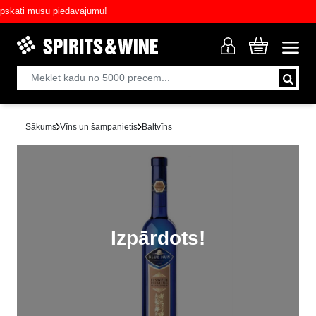
ati mūsu piedāvājumu!
Sākums
Vīns un šampanietis
Baltvīns
Izpārdots!