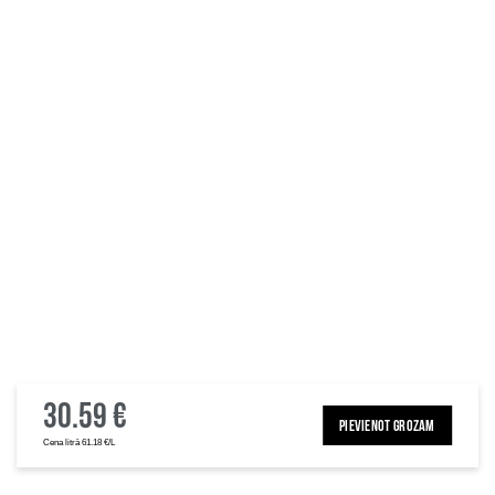
30.59 €
PIEVIENOT GROZAM
Cena litrā 61.18 €/L