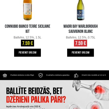
CONNUBIO BIANCO TERRE SICILIANE
MAORI BAY MARLBOROUGH
IGT
SAUVIGNON BLANC
Baltvīns, 12.5%, 1.5L
Baltvīns, 12.5%, 0.75L
7.59 €
7.59 €
PIEVIENOT GROZAM
PIEVIENOT GROZAM
Plašākā dzērienu izvēle Rīgā
Kvalitatīvu dzērienu garantija
Klienti mūs novērtē ar 4.6 no 5