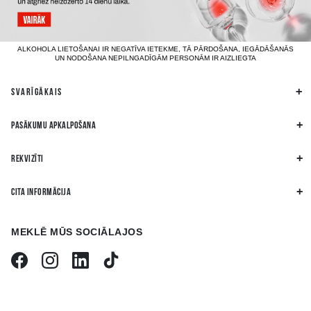
ALKOHOLA LIETOŠANAI IR NEGATĪVA IETEKME, TĀ PĀRDOŠANA, IEGĀDĀŠANĀS
UN NODOŠANA NEPILNGADĪGĀM PERSONĀM IR AIZLIEGTA
SVARĪGĀKAIS
PASĀKUMU APKALPOŠANA
REKVIZĪTI
CITA INFORMĀCIJA
MEKLĒ MŪS SOCIĀLAJOS