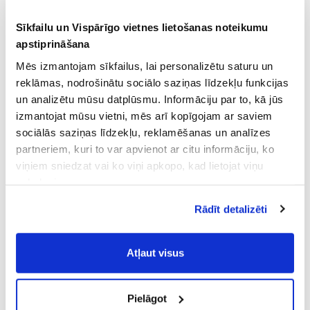
Sīkfailu un Vispārīgo vietnes lietošanas noteikumu
apstiprināšana
Mēs izmantojam sīkfailus, lai personalizētu saturu un
reklāmas, nodrošinātu sociālo saziņas līdzekļu funkcijas
un analizētu mūsu datplūsmu. Informāciju par to, kā jūs
izmantojat mūsu vietni, mēs arī kopīgojam ar saviem
sociālās saziņas līdzekļu, reklamēšanas un analīzes
partneriem, kuri to var apvienot ar citu informāciju, ko
viņiem sniedzat vai ko viņi apkopo, kad lietojat viņu
pakalpojumus.
Atļaujot nepieciešamos sīkfailus Jūs
Rādīt detalizēti
piekrītat
Vispārīgiem vietnes lietošanas
noteikumiem
(saīsināti - VVLN).
Atļaut visus
Pielāgot