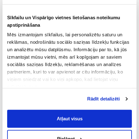
Sīkfailu un Vispārīgo vietnes lietošanas noteikumu
apstiprināšana
Mēs izmantojam sīkfailus, lai personalizētu saturu un
reklāmas, nodrošinātu sociālo saziņas līdzekļu funkcijas
un analizētu mūsu datplūsmu. Informāciju par to, kā jūs
izmantojat mūsu vietni, mēs arī kopīgojam ar saviem
sociālās saziņas līdzekļu, reklamēšanas un analīzes
partneriem, kuri to var apvienot ar citu informāciju, ko
viņiem sniedzat vai ko viņi apkopo, kad lietojat viņu
pakalpojumus.
Atļaujot nepieciešamos sīkfailus Jūs
Rādīt detalizēti
piekrītat
Vispārīgiem vietnes lietošanas
noteikumiem
(saīsināti - VVLN).
Atļaut visus
Pielāgot