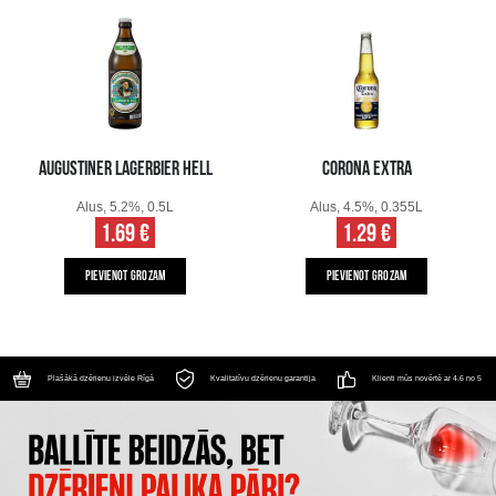
AUGUSTINER LAGERBIER HELL
CORONA EXTRA
Alus, 5.2%, 0.5L
Alus, 4.5%, 0.355L
1.69 €
1.29 €
PIEVIENOT GROZAM
PIEVIENOT GROZAM
Plašākā dzērienu izvēle Rīgā
Kvalitatīvu dzērienu garantija
Klienti mūs novērtē ar 4.6 no 5