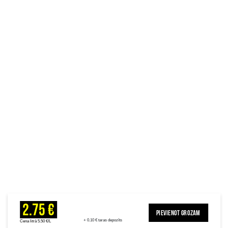
2.75 €
PIEVIENOT GROZAM
+ 0.10 € taras depozīts
Cena litrā 5.50 €/L