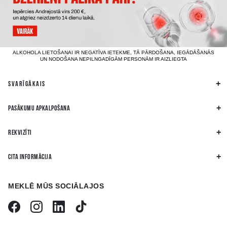
ALKOHOLA LIETOŠANAI IR NEGATĪVA IETEKME, TĀ PĀRDOŠANA, IEGĀDĀŠANĀS
UN NODOŠANA NEPILNGADĪGĀM PERSONĀM IR AIZLIEGTA
SVARĪGĀKAIS
PASĀKUMU APKALPOŠANA
REKVIZĪTI
CITA INFORMĀCIJA
MEKLĒ MŪS SOCIĀLAJOS