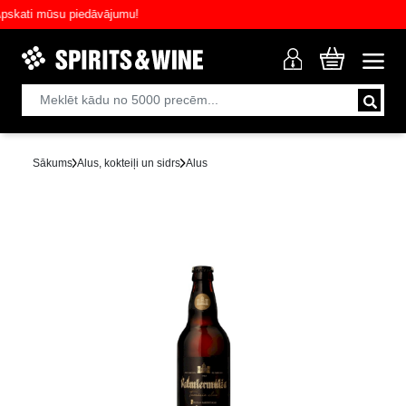
ati mūsu piedāvājumu!
Sākums
Alus, kokteiļi un sidrs
Alus