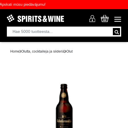
kati mūsu piedāvājumu!
Home
Olutta, cocktaileja ja siideriä
Olut