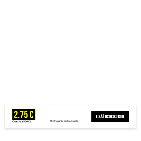
2.75 €
LISÄÄ OSTOSKORIIN
+ 0.10 € pantti pakkauksesta
Cena litrā 5.50 €/L