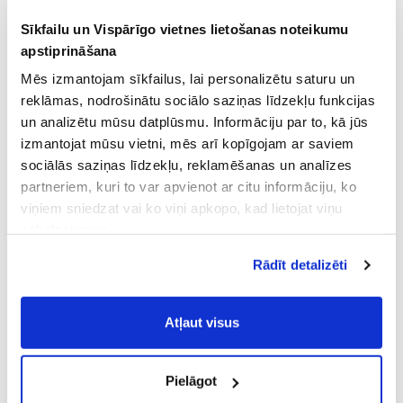
Sīkfailu un Vispārīgo vietnes lietošanas noteikumu
apstiprināšana
Mēs izmantojam sīkfailus, lai personalizētu saturu un
reklāmas, nodrošinātu sociālo saziņas līdzekļu funkcijas
un analizētu mūsu datplūsmu. Informāciju par to, kā jūs
izmantojat mūsu vietni, mēs arī kopīgojam ar saviem
sociālās saziņas līdzekļu, reklamēšanas un analīzes
partneriem, kuri to var apvienot ar citu informāciju, ko
viņiem sniedzat vai ko viņi apkopo, kad lietojat viņu
pakalpojumus.
Atļaujot nepieciešamos sīkfailus Jūs
Rādīt detalizēti
piekrītat
Vispārīgiem vietnes lietošanas
noteikumiem
(saīsināti - VVLN).
Atļaut visus
Pielāgot