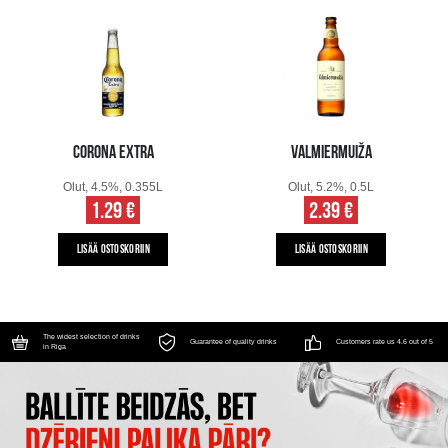
CORONA EXTRA
VALMIERMUIŽA
Olut, 4.5%, 0.355L
Olut, 5.2%, 0.5L
1.29 €
2.39 €
LISÄÄ OSTOSKORIIN
LISÄÄ OSTOSKORIIN
The widest selection of drinks
Guarantee of quality drinks
Customers rate us 4.6 out of 5
in Riga