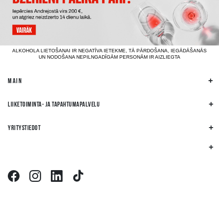
ALKOHOLA LIETOŠANAI IR NEGATĪVA IETEKME, TĀ PĀRDOŠANA, IEGĀDĀŠANĀS
UN NODOŠANA NEPILNGADĪGĀM PERSONĀM IR AIZLIEGTA
MAIN
LIIKETOIMINTA- JA TAPAHTUMAPALVELU
YRITYSTIEDOT