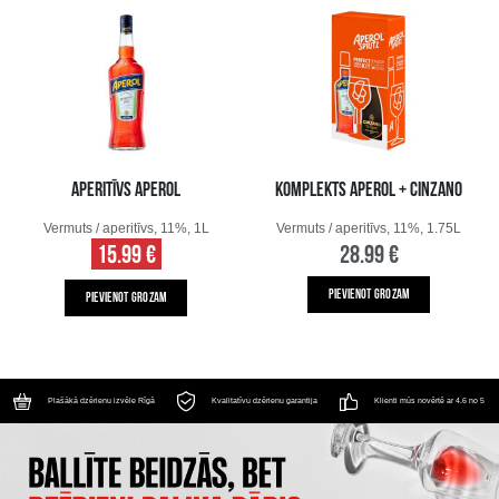
APERITĪVS APEROL
KOMPLEKTS APEROL + CINZANO
Vermuts / aperitīvs, 11%, 1L
Vermuts / aperitīvs, 11%, 1.75L
15.99 €
28.99 €
PIEVIENOT GROZAM
PIEVIENOT GROZAM
Plašākā dzērienu izvēle Rīgā
Kvalitatīvu dzērienu garantija
Klienti mūs novērtē ar 4.6 no 5