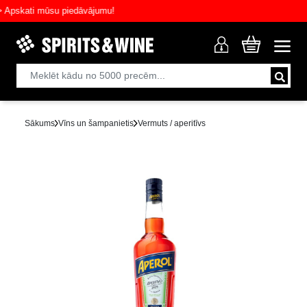
skati mūsu piedāvājumu!
Sākums
Vīns un šampanietis
Vermuts / aperitīvs