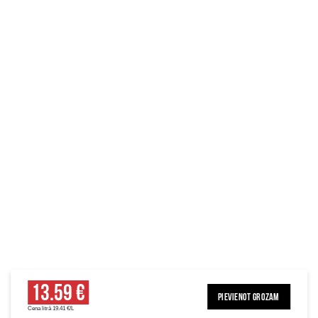
13.59 €
PIEVIENOT GROZAM
Cena litrā 19.41 €/L