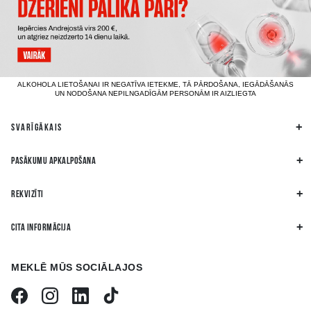
ALKOHOLA LIETOŠANAI IR NEGATĪVA IETEKME, TĀ PĀRDOŠANA, IEGĀDĀŠANĀS
UN NODOŠANA NEPILNGADĪGĀM PERSONĀM IR AIZLIEGTA
SVARĪGĀKAIS
PASĀKUMU APKALPOŠANA
REKVIZĪTI
CITA INFORMĀCIJA
MEKLĒ MŪS SOCIĀLAJOS