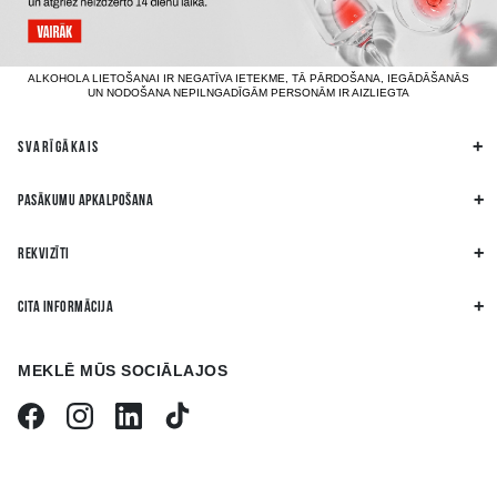
ALKOHOLA LIETOŠANAI IR NEGATĪVA IETEKME, TĀ PĀRDOŠANA, IEGĀDĀŠANĀS
UN NODOŠANA NEPILNGADĪGĀM PERSONĀM IR AIZLIEGTA
SVARĪGĀKAIS
PASĀKUMU APKALPOŠANA
REKVIZĪTI
CITA INFORMĀCIJA
MEKLĒ MŪS SOCIĀLAJOS