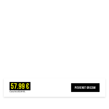
57.99 €
PIEVIENOT GROZAM
Cena litrā 82.84 €/L