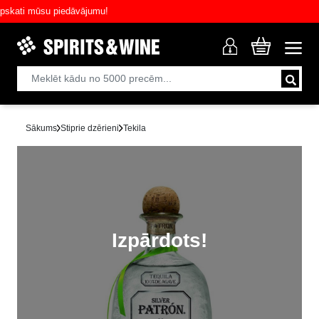
ati mūsu piedāvājumu!
Sākums
Stiprie dzērieni
Tekila
Izpārdots!