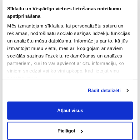
Sīkfailu un Vispārīgo vietnes lietošanas noteikumu
apstiprināšana
Mēs izmantojam sīkfailus, lai personalizētu saturu un
reklāmas, nodrošinātu sociālo saziņas līdzekļu funkcijas
un analizētu mūsu datplūsmu. Informāciju par to, kā jūs
izmantojat mūsu vietni, mēs arī kopīgojam ar saviem
sociālās saziņas līdzekļu, reklamēšanas un analīzes
partneriem, kuri to var apvienot ar citu informāciju, ko
viņiem sniedzat vai ko viņi apkopo, kad lietojat viņu
pakalpojumus.
Atļaujot nepieciešamos sīkfailus Jūs
Rādīt detalizēti
piekrītat
Vispārīgiem vietnes lietošanas
noteikumiem
(saīsināti - VVLN).
Atļaut visus
Pielāgot