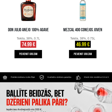
DON JULIO ANEJO 100% AGAVE
MEZCAL 400 CONEJOS JOVEN
Tekila, 38%, 0.7L
Tekila, 38%, 0.75L
74.99 €
46.99 €
PIEVIENOT GROZAM
PIEVIENOT GROZAM
Plašākā dzērienu izvēle Rīgā
Kvalitatīvu dzērienu garantija
Klienti mūs novērtē ar 4.6 no 5