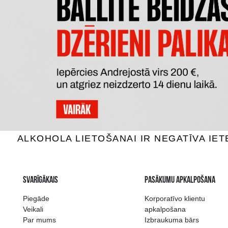
MONIN 
BITTERS ANGOSTURA AROMATIC
Sīrupi / piedevas kokteiļiem, 0.2L
Sīrupi / p
20.39 €
P
PIEVIENOT GROZAM
Plašākā dzērienu