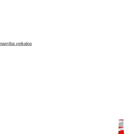
Pieejamība i-veikalā:
Pieejamība veikalos
10+ gb.