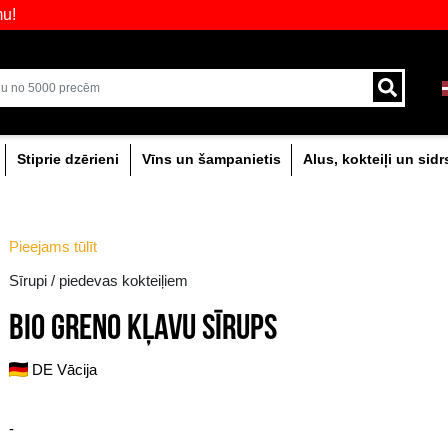
dāvājumu!
veikali ar plašāko izvēli Baltijā
Piegāde ar kurjeru un
0% dzērieni
Stiprie dzērieni
Vīns un šam
ļiem
Pieejams tūlīt
Sīrupi / piedevas kokteiļiem
BIO GRENO KĻAVU S