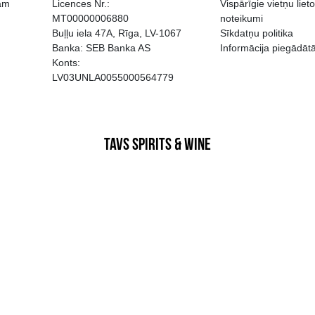
EGATĪVA IETEKME, TĀ PĀRDOŠA
AIZL