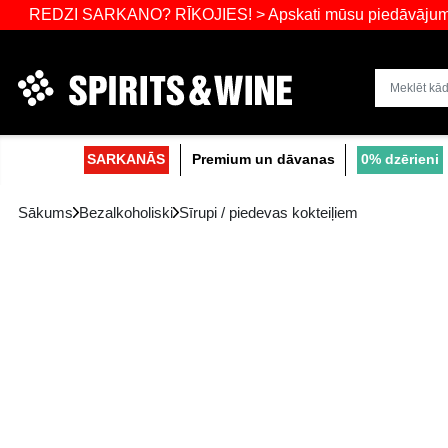
ZI SARKANO? RĪKOJIES! > Apskati mūsu pie
Dzērienu liel
SARKANĀS
Premium un dāvanas
Sākums
Bezalkoholiski
Sīrupi / piedevas koktei