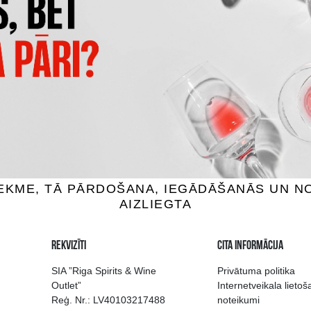
MOJITO PIPARMĒTRU
SĪRUPS MONIN PLŪŠKOK
SĪRUPS
iedevas kokteiļiem, 0.7L
Sīrupi / piedevas kokteiļiem,
8.99 €
8.99 €
IEVIENOT GROZAM
PIEVIENOT GROZAM
 izvēle Rīgā
Kvalitatīvu dzērien