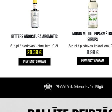
Attēls ir ilustratīvs, preces izskats var atšķirtie
CITI MŪSU KLIENTI IZVĒLAS