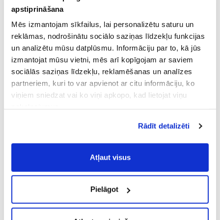
apstiprināšana
Mēs izmantojam sīkfailus, lai personalizētu saturu un
reklāmas, nodrošinātu sociālo saziņas līdzekļu funkcijas
un analizētu mūsu datplūsmu. Informāciju par to, kā jūs
izmantojat mūsu vietni, mēs arī kopīgojam ar saviem
sociālās saziņas līdzekļu, reklamēšanas un analīzes
partneriem, kuri to var apvienot ar citu informāciju, ko
viņiem sniedzat vai ko viņi apkopo, kad lietojat viņu
pakalpojumus.
Atļaujot nepieciešamos sīkfailus Jūs
Rādīt detalizēti
piekrītat
Vispārīgiem vietnes lietošanas
noteikumiem
(saīsināti - VVLN).
Atļaut visus
Pielāgot