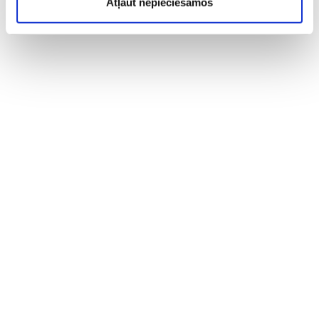
Atļaut nepieciešamos