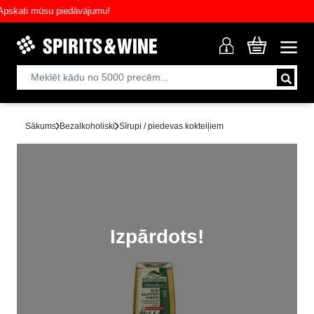
kati mūsu piedāvājumu!
Sākums
Bezalkoholiski
Sīrupi / piedevas kokteiļiem
Izpārdots!