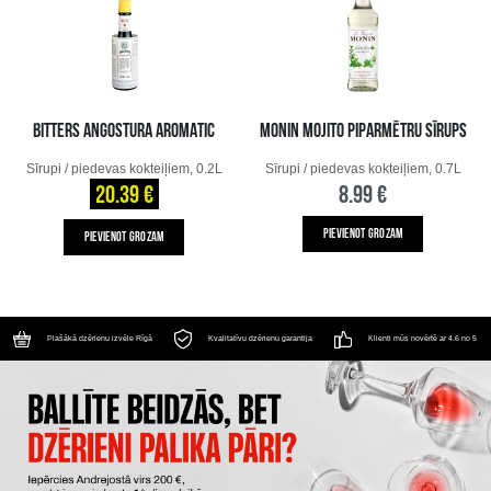
BITTERS ANGOSTURA AROMATIC
MONIN MOJITO PIPARMĒTRU SĪRUPS
Sīrupi / piedevas kokteiļiem, 0.2L
Sīrupi / piedevas kokteiļiem, 0.7L
20.39 €
8.99 €
PIEVIENOT GROZAM
PIEVIENOT GROZAM
Plašākā dzērienu izvēle Rīgā
Kvalitatīvu dzērienu garantija
Klienti mūs novērtē ar 4.6 no 5