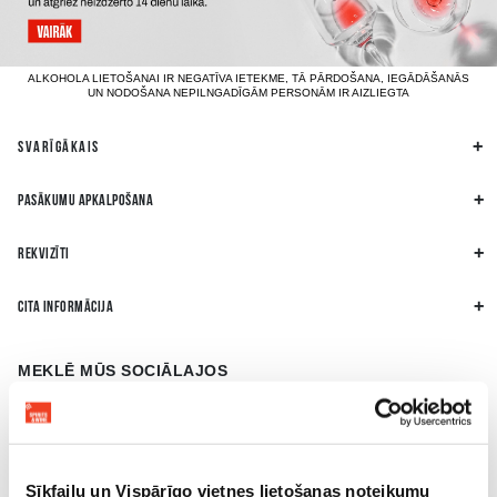
ALKOHOLA LIETOŠANAI IR NEGATĪVA IETEKME, TĀ PĀRDOŠANA, IEGĀDĀŠANĀS
UN NODOŠANA NEPILNGADĪGĀM PERSONĀM IR AIZLIEGTA
SVARĪGĀKAIS
PASĀKUMU APKALPOŠANA
REKVIZĪTI
CITA INFORMĀCIJA
MEKLĒ MŪS SOCIĀLAJOS
Sīkfailu un Vispārīgo vietnes lietošanas noteikumu