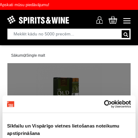
skati mūsu piedāvājumu!
Sākums
Single malt
Izpārdots!
Sīkfailu un Vispārīgo vietnes lietošanas noteikumu
apstiprināšana