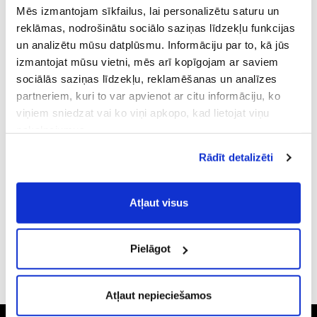
Mēs izmantojam sīkfailus, lai personalizētu saturu un
reklāmas, nodrošinātu sociālo saziņas līdzekļu funkcijas
un analizētu mūsu datplūsmu. Informāciju par to, kā jūs
izmantojat mūsu vietni, mēs arī kopīgojam ar saviem
Attēls ir ilustratīvs, preces izskats var atšķirties
sociālās saziņas līdzekļu, reklamēšanas un analīzes
Single malt
partneriem, kuri to var apvienot ar citu informāciju, ko
BRUICHLADDICH 15YO
viņiem sniedzat vai ko viņi apkopo, kad lietojat viņu
pakalpojumus.
Atļaujot nepieciešamos sīkfailus Jūs
PRODUKTA APRAKSTS
Rādīt detalizēti
piekrītat
Vispārīgiem vietnes lietošanas
noteikumiem
(saīsināti - VVLN).
INFORMĀCIJA PAR PRODUKTU
Atļaut visus
Pielāgot
CITI MŪSU KLIENTI IZVĒLAS
Atļaut nepieciešamos