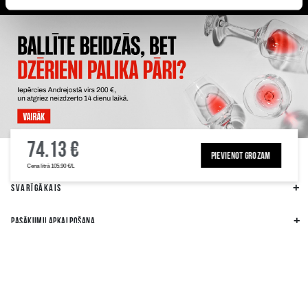
Plašākā dzērienu izvēle Rīgā
Kvalitatīvu dzērienu garantija
Klienti mūs novērtē ar 4.6 no 5
74.13 €
ALKOHOLA LIETOŠANAI IR NEGATĪVA IETEKME, TĀ PĀRDOŠANA, IEGĀDĀŠANĀS
UN NODOŠANA NEPILNGADĪGĀM PERSONĀM IR AIZLIEGTA
PIEVIENOT GROZAM
Cena litrā 105.90 €/L
SVARĪGĀKAIS
PASĀKUMU APKALPOŠANA
REKVIZĪTI
CITA INFORMĀCIJA