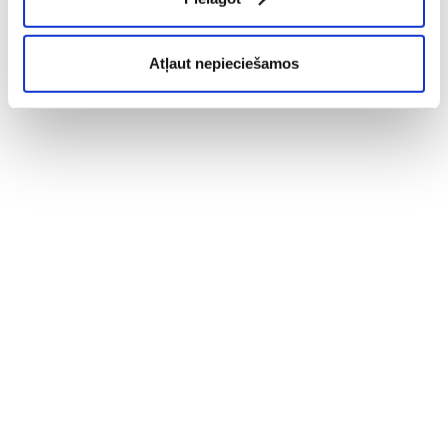
Atļaut nepieciešamos