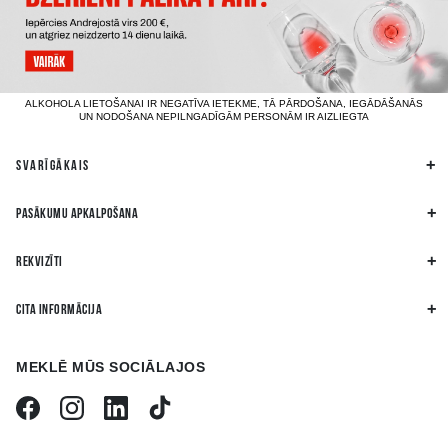
ALKOHOLA LIETOŠANAI IR NEGATĪVA IETEKME, TĀ PĀRDOŠANA, IEGĀDĀŠANĀS
UN NODOŠANA NEPILNGADĪGĀM PERSONĀM IR AIZLIEGTA
SVARĪGĀKAIS
PASĀKUMU APKALPOŠANA
REKVIZĪTI
CITA INFORMĀCIJA
MEKLĒ MŪS SOCIĀLAJOS