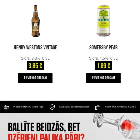
HENRY WESTONS VINTAGE
SOMERSBY PEAR
Sidrs, 8.3%, 0.5L
Sidrs, 4.5%, 0.5L
3.85 €
1.89 €
PIEVIENOT GROZAM
PIEVIENOT GROZAM
Plašākā dzērienu izvēle Rīgā
Kvalitatīvu dzērienu garantija
Klienti mūs novērtē ar 4.6 no 5