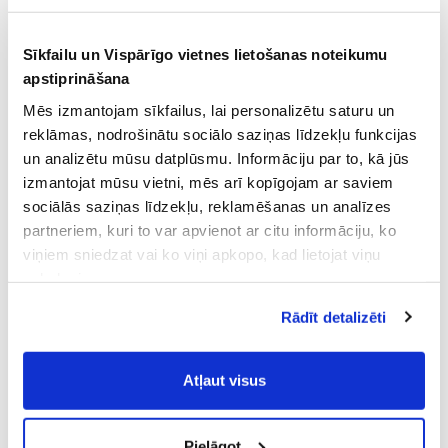
Sīkfailu un Vispārīgo vietnes lietošanas noteikumu
apstiprināšana
Mēs izmantojam sīkfailus, lai personalizētu saturu un
reklāmas, nodrošinātu sociālo saziņas līdzekļu funkcijas
un analizētu mūsu datplūsmu. Informāciju par to, kā jūs
izmantojat mūsu vietni, mēs arī kopīgojam ar saviem
sociālās saziņas līdzekļu, reklamēšanas un analīzes
partneriem, kuri to var apvienot ar citu informāciju, ko
viņiem sniedzat vai ko viņi apkopo, kad lietojat viņu
pakalpojumus.
Atļaujot nepieciešamos sīkfailus Jūs
Rādīt detalizēti
piekrītat
Vispārīgiem vietnes lietošanas
noteikumiem
(saīsināti - VVLN).
Atļaut visus
Pielāgot