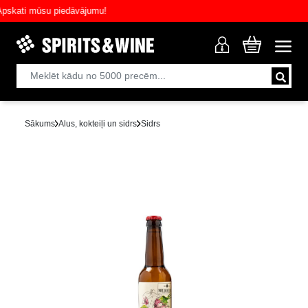
ati mūsu piedāvājumu!
Sākums
Alus, kokteiļi un sidrs
Sidrs