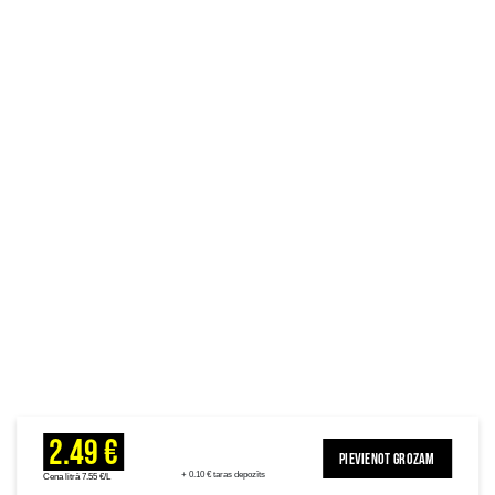
2.49 €
PIEVIENOT GROZAM
+ 0.10 € taras depozīts
Cena litrā 7.55 €/L