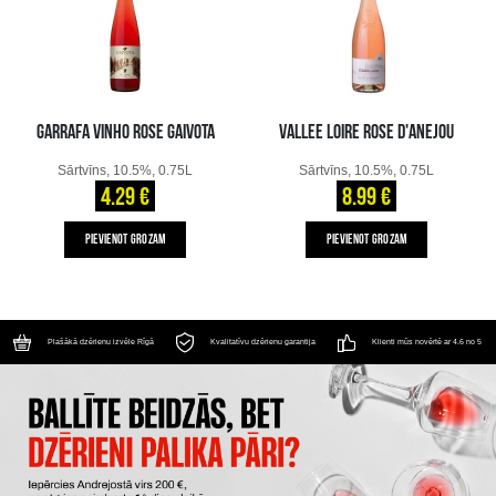
GARRAFA VINHO ROSE GAIVOTA
VALLEE LOIRE ROSE D'ANEJOU
Sārtvīns, 10.5%, 0.75L
Sārtvīns, 10.5%, 0.75L
4.29 €
8.99 €
PIEVIENOT GROZAM
PIEVIENOT GROZAM
Plašākā dzērienu izvēle Rīgā
Kvalitatīvu dzērienu garantija
Klienti mūs novērtē ar 4.6 no 5