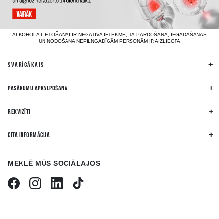
ALKOHOLA LIETOŠANAI IR NEGATĪVA IETEKME, TĀ PĀRDOŠANA, IEGĀDĀŠANĀS
UN NODOŠANA NEPILNGADĪGĀM PERSONĀM IR AIZLIEGTA
SVARĪGĀKAIS
PASĀKUMU APKALPOŠANA
REKVIZĪTI
CITA INFORMĀCIJA
MEKLĒ MŪS SOCIĀLAJOS