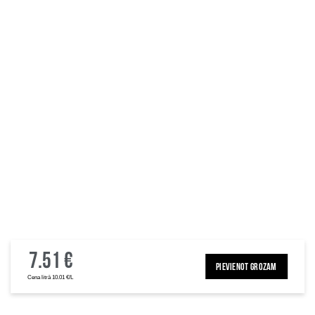
7.51 €
PIEVIENOT GROZAM
Cena litrā 10.01 €/L