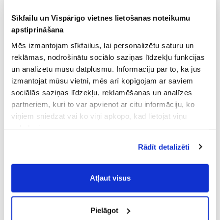
Sīkfailu un Vispārīgo vietnes lietošanas noteikumu
apstiprināšana
Mēs izmantojam sīkfailus, lai personalizētu saturu un
reklāmas, nodrošinātu sociālo saziņas līdzekļu funkcijas
un analizētu mūsu datplūsmu. Informāciju par to, kā jūs
izmantojat mūsu vietni, mēs arī kopīgojam ar saviem
sociālās saziņas līdzekļu, reklamēšanas un analīzes
partneriem, kuri to var apvienot ar citu informāciju, ko
viņiem sniedzat vai ko viņi apkopo, kad lietojat viņu
pakalpojumus.
Atļaujot nepieciešamos sīkfailus Jūs
Rādīt detalizēti
piekrītat
Vispārīgiem vietnes lietošanas
noteikumiem
(saīsināti - VVLN).
Atļaut visus
Pielāgot