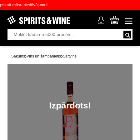
ati mūsu piedāvājumu!
Sākums
Vīns un šampanietis
Sārtvīns
Izpārdots!