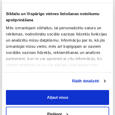
Sīkfailu un Vispārīgo vietnes lietošanas noteikumu
apstiprināšana
Mēs izmantojam sīkfailus, lai personalizētu saturu un
reklāmas, nodrošinātu sociālo saziņas līdzekļu funkcijas
un analizētu mūsu datplūsmu. Informāciju par to, kā jūs
izmantojat mūsu vietni, mēs arī kopīgojam ar saviem
sociālās saziņas līdzekļu, reklamēšanas un analīzes
partneriem, kuri to var apvienot ar citu informāciju, ko
viņiem sniedzat vai ko viņi apkopo, kad lietojat viņu
pakalpojumus.
Atļaujot nepieciešamos sīkfailus Jūs
Rādīt detalizēti
piekrītat
Vispārīgiem vietnes lietošanas
noteikumiem
(saīsināti - VVLN).
Atļaut visus
Pielāgot