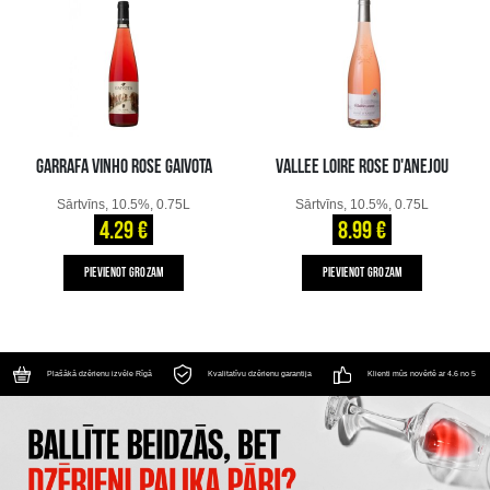
GARRAFA VINHO ROSE GAIVOTA
VALLEE LOIRE ROSE D'ANEJOU
Sārtvīns, 10.5%, 0.75L
Sārtvīns, 10.5%, 0.75L
4.29 €
8.99 €
PIEVIENOT GROZAM
PIEVIENOT GROZAM
Plašākā dzērienu izvēle Rīgā
Kvalitatīvu dzērienu garantija
Klienti mūs novērtē ar 4.6 no 5