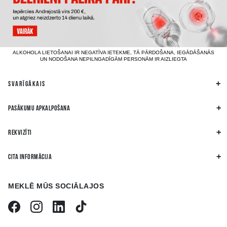
ALKOHOLA LIETOŠANAI IR NEGATĪVA IETEKME, TĀ PĀRDOŠANA, IEGĀDĀŠANĀS
UN NODOŠANA NEPILNGADĪGĀM PERSONĀM IR AIZLIEGTA
SVARĪGĀKAIS
PASĀKUMU APKALPOŠANA
REKVIZĪTI
CITA INFORMĀCIJA
MEKLĒ MŪS SOCIĀLAJOS