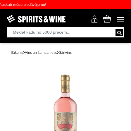
ati mūsu piedāvājumu!
Sākums
Vīns un šampanietis
Sārtvīns