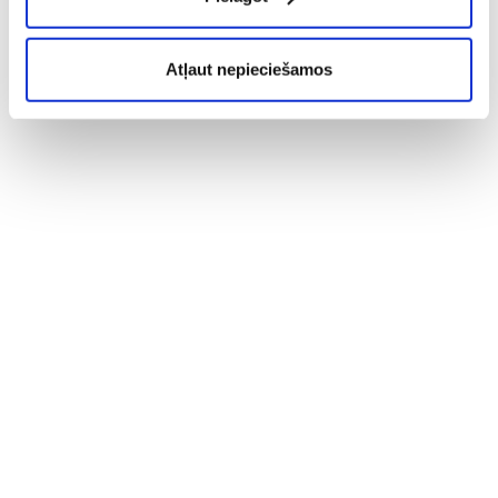
Atļaut nepieciešamos