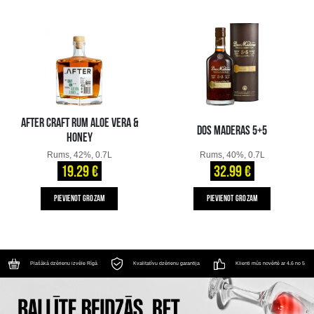
AFTER CRAFT RUM ALOE VERA &
DOS MADERAS 5+5
HONEY
Rums, 42%, 0.7L
Rums, 40%, 0.7L
19.29 €
32.99 €
PIEVIENOT GROZAM
PIEVIENOT GROZAM
Plašākā dzērienu izvēle Rīgā
Kvalitatīvu dzērienu garantija
Klienti mūs novērtē ar 4.6 no 5