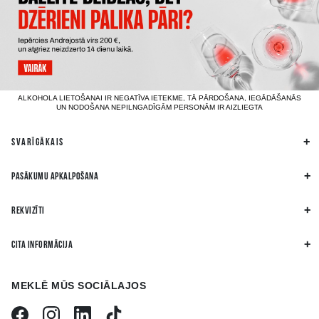
ALKOHOLA LIETOŠANAI IR NEGATĪVA IETEKME, TĀ PĀRDOŠANA, IEGĀDĀŠANĀS
UN NODOŠANA NEPILNGADĪGĀM PERSONĀM IR AIZLIEGTA
SVARĪGĀKAIS
PASĀKUMU APKALPOŠANA
REKVIZĪTI
CITA INFORMĀCIJA
MEKLĒ MŪS SOCIĀLAJOS