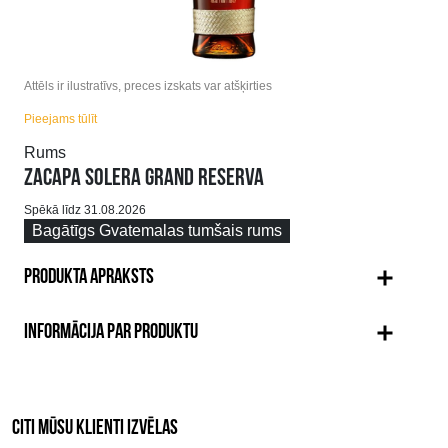
Attēls ir ilustratīvs, preces izskats var atšķirties
Pieejams tūlīt
Rums
ZACAPA SOLERA GRAND RESERVA
Spēkā līdz 31.08.2026
Bagātīgs Gvatemalas tumšais rums
PRODUKTA APRAKSTS
INFORMĀCIJA PAR PRODUKTU
CITI MŪSU KLIENTI IZVĒLAS