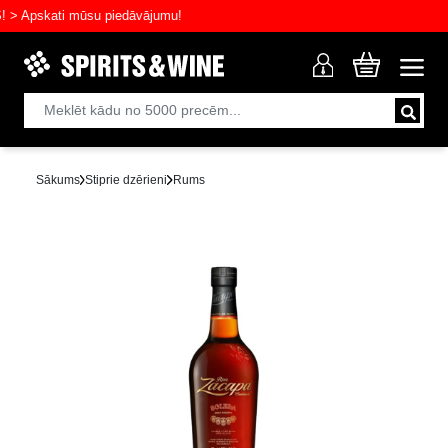
Apskati mūsu piedāvājumu!
Sākums
Stiprie dzērieni
Rums