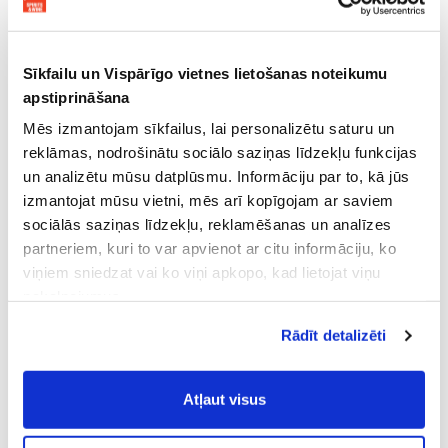
Sīkfailu un Vispārīgo vietnes lietošanas noteikumu
apstiprināšana
Mēs izmantojam sīkfailus, lai personalizētu saturu un
reklāmas, nodrošinātu sociālo saziņas līdzekļu funkcijas
un analizētu mūsu datplūsmu. Informāciju par to, kā jūs
izmantojat mūsu vietni, mēs arī kopīgojam ar saviem
sociālās saziņas līdzekļu, reklamēšanas un analīzes
partneriem, kuri to var apvienot ar citu informāciju, ko
viņiem sniedzat vai ko viņi apkopo, kad lietojat viņu
pakalpojumus.
Atļaujot nepieciešamos sīkfailus Jūs
Rādīt detalizēti
piekrītat
Vispārīgiem vietnes lietošanas
noteikumiem
(saīsināti - VVLN).
Atļaut visus