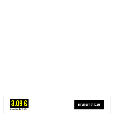
3.09 €
PIEVIENOT GROZAM
Cena litrā 15.45 €/L