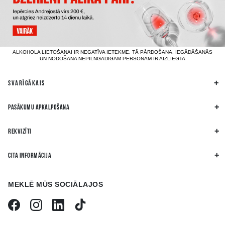
ALKOHOLA LIETOŠANAI IR NEGATĪVA IETEKME, TĀ PĀRDOŠANA, IEGĀDĀŠANĀS
UN NODOŠANA NEPILNGADĪGĀM PERSONĀM IR AIZLIEGTA
SVARĪGĀKAIS
PASĀKUMU APKALPOŠANA
REKVIZĪTI
CITA INFORMĀCIJA
MEKLĒ MŪS SOCIĀLAJOS