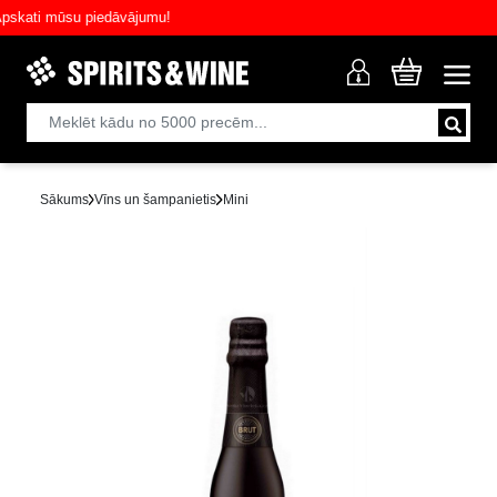
ati mūsu piedāvājumu!
Sākums
Vīns un šampanietis
Mini