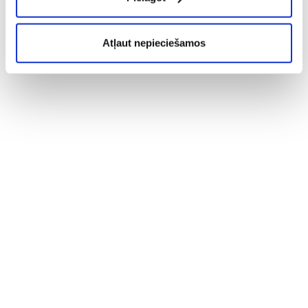
Atļaut nepieciešamos