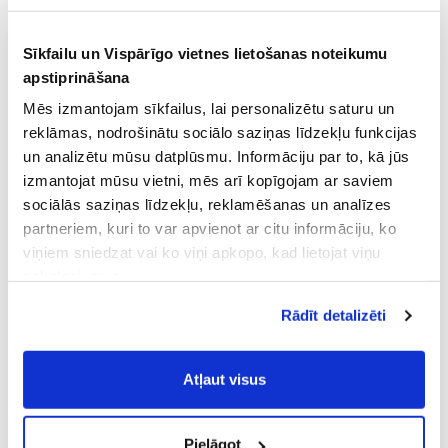
Sīkfailu un Vispārīgo vietnes lietošanas noteikumu
apstiprināšana
Mēs izmantojam sīkfailus, lai personalizētu saturu un
reklāmas, nodrošinātu sociālo saziņas līdzekļu funkcijas
un analizētu mūsu datplūsmu. Informāciju par to, kā jūs
izmantojat mūsu vietni, mēs arī kopīgojam ar saviem
sociālās saziņas līdzekļu, reklamēšanas un analīzes
partneriem, kuri to var apvienot ar citu informāciju, ko
viņiem sniedzat vai ko viņi apkopo, kad lietojat viņu
pakalpojumus.
Atļaujot nepieciešamos sīkfailus Jūs
Rādīt detalizēti
piekrītat
Vispārīgiem vietnes lietošanas
noteikumiem
(saīsināti - VVLN).
Atļaut visus
Pielāgot