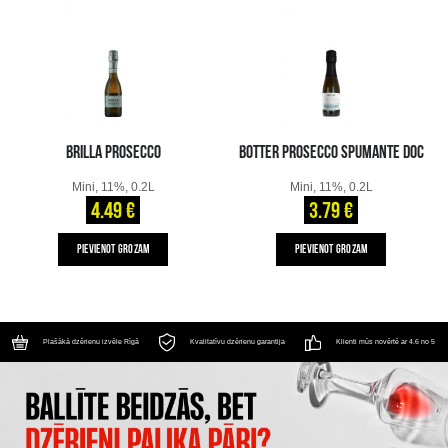
BRILLA PROSECCO
BOTTER PROSECCO SPUMANTE DOC
Mini, 11%, 0.2L
Mini, 11%, 0.2L
4.49 €
3.79 €
PIEVIENOT GROZAM
PIEVIENOT GROZAM
Plašākā dzērienu izvēle Rīgā
Kvalitatīvu dzērienu garantija
Klienti mūs novērtē ar 4.6 no 5