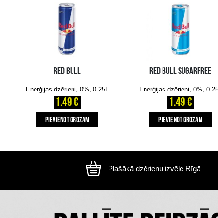
Attēls ir ilustratīvs, preces izskats var atšķirtie
CITI MŪSU KLIENTI IZVĒLAS