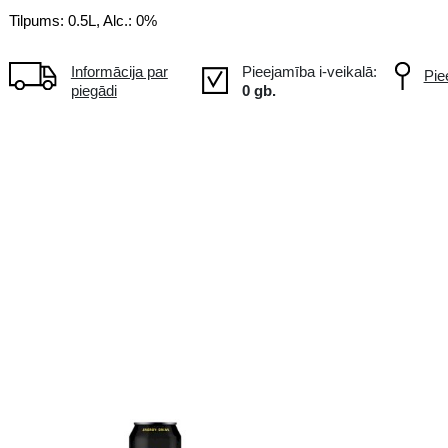
STARTER ir tonizējošs bezalkohol
STARTER paaugstina koncentrēšan
Tilpums: 0.5L, Alc.: 0%
Informācija par
piegādi