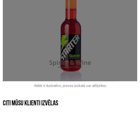
Izpārdots!