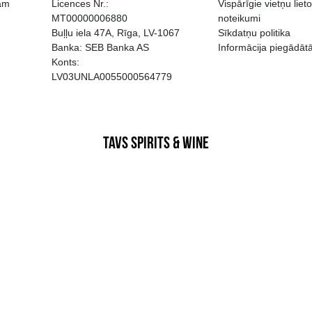
EGATĪVA IETEKME, TĀ PĀRDOŠA
AIZL