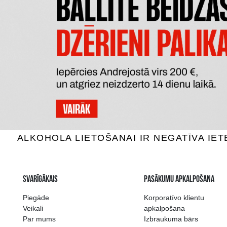
RED BULL
RED 
Enerģijas dzērieni, 0%, 0.25L
Enerģija
1.49 €
PIEVIENOT GROZAM
P
Plašākā dzērienu