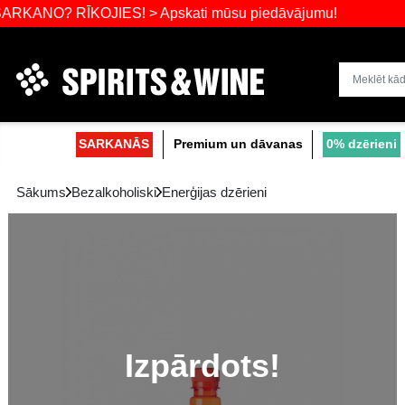
 RĪKOJIES! > Apskati mūsu piedāvājumu!
Dzērienu liel
SARKANĀS
Premium un dāvanas
Sākums
Bezalkoholiski
Enerģijas dzērieni