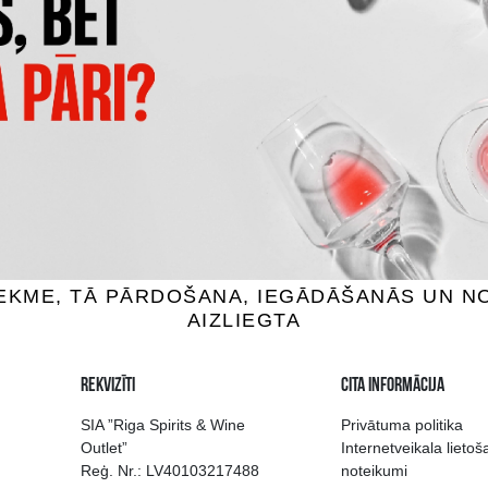
BULL SUGARFREE
ENERĢIJAS DZĒRIENS BATT
s dzērieni, 0%, 0.25L
Enerģijas dzērieni, 0%, 0
1.49 €
1.29 €
IEVIENOT GROZAM
PIEVIENOT GROZAM
 izvēle Rīgā
Kvalitatīvu dzērien