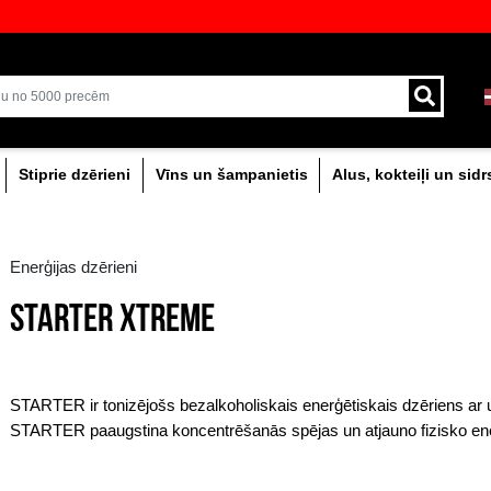
veikali ar plašāko izvēli Baltijā
Piegāde ar kurjeru un
0% dzērieni
Stiprie dzērieni
Vīns un šam
Enerģijas dzērieni
STARTER XTREME