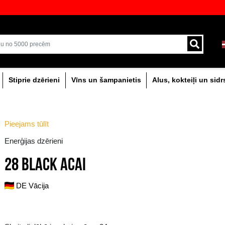
veikali ar plašāko izvēli Baltijā
Piegāde ar kurjeru un
0% dzērieni
Stiprie dzērieni
Vīns un šam
Pieejams tūlīt
Enerģijas dzērieni
28 BLACK ACAI