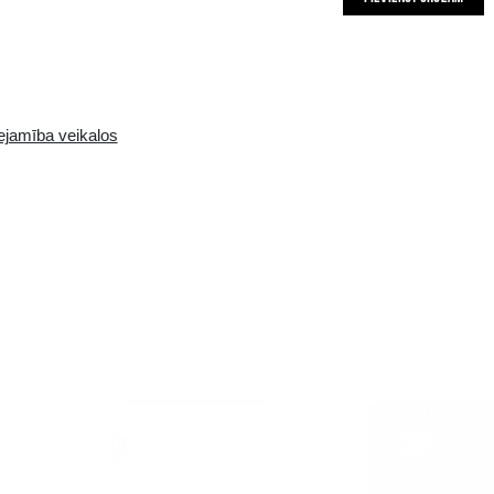
Pieejamība i-veikalā:
Pieejamība veikalos
10+ gb.