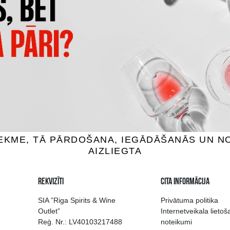
BULL SUGARFREE
ENERĢIJAS DZĒRIENS BATT
s dzērieni, 0%, 0.25L
Enerģijas dzērieni, 0%, 0
1.49 €
1.29 €
IEVIENOT GROZAM
PIEVIENOT GROZAM
 izvēle Rīgā
Kvalitatīvu dzērien