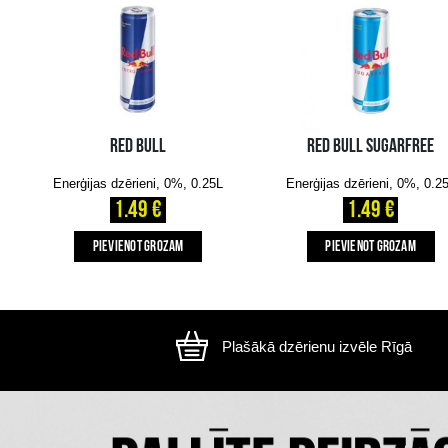
Attēls ir ilustratīvs, preces izskats var atšķirtie
CITI MŪSU KLIENTI IZVĒLAS