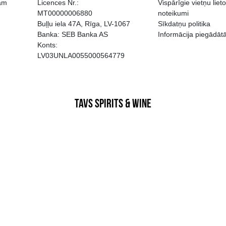
EGATĪVA IETEKME, TĀ PĀRDOŠA
AIZL