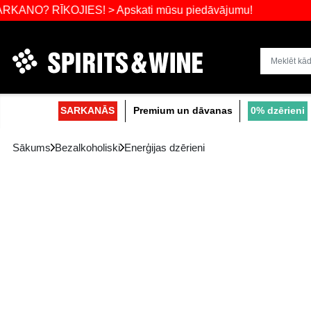
RĪKOJIES! > Apskati mūsu piedāvājumu!
Dzērienu liel
SARKANĀS
Premium un dāvanas
Sākums
Bezalkoholiski
Enerģijas dzērieni