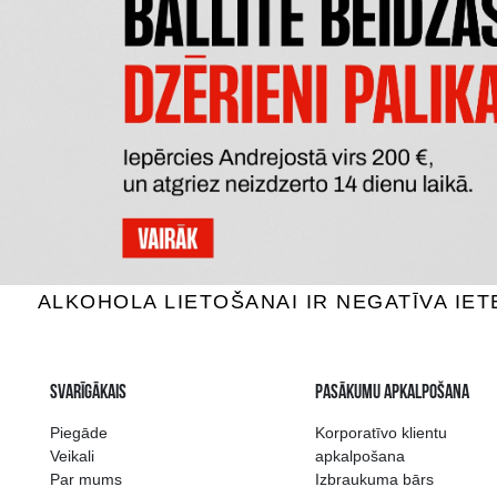
RED BULL
RED 
Enerģijas dzērieni, 0%, 0.25L
Enerģija
1.49 €
PIEVIENOT GROZAM
P
Plašākā dzērienu