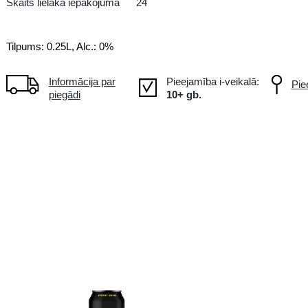
DE Vācija
Skaits lielākā iepakojumā
24
Tilpums: 0.25L, Alc.: 0%
Informācija par
piegādi