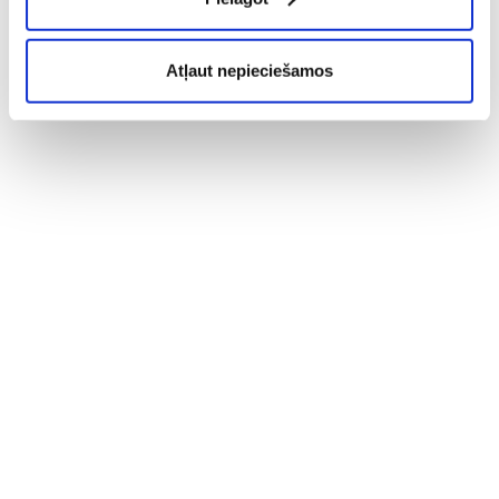
Atļaut nepieciešamos