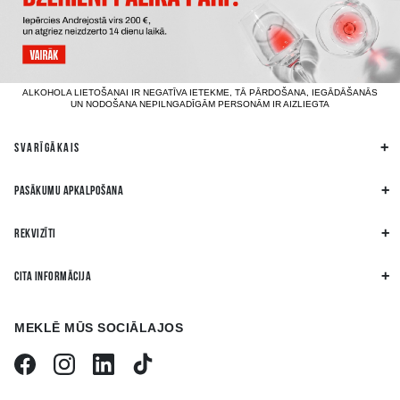
ALKOHOLA LIETOŠANAI IR NEGATĪVA IETEKME, TĀ PĀRDOŠANA, IEGĀDĀŠANĀS
UN NODOŠANA NEPILNGADĪGĀM PERSONĀM IR AIZLIEGTA
SVARĪGĀKAIS
PASĀKUMU APKALPOŠANA
REKVIZĪTI
CITA INFORMĀCIJA
MEKLĒ MŪS SOCIĀLAJOS