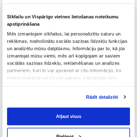
Sīkfailu un Vispārīgo vietnes lietošanas noteikumu
apstiprināšana
Mēs izmantojam sīkfailus, lai personalizētu saturu un
reklāmas, nodrošinātu sociālo saziņas līdzekļu funkcijas
un analizētu mūsu datplūsmu. Informāciju par to, kā jūs
izmantojat mūsu vietni, mēs arī kopīgojam ar saviem
sociālās saziņas līdzekļu, reklamēšanas un analīzes
partneriem, kuri to var apvienot ar citu informāciju, ko
viņiem sniedzat vai ko viņi apkopo, kad lietojat viņu
pakalpojumus.
Atļaujot nepieciešamos sīkfailus Jūs
Rādīt detalizēti
piekrītat
Vispārīgiem vietnes lietošanas
noteikumiem
(saīsināti - VVLN).
Atļaut visus
Pielāgot