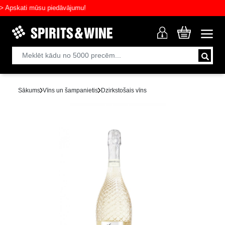
skati mūsu piedāvājumu!
Sākums
Vīns un šampanietis
Dzirkstošais vīns