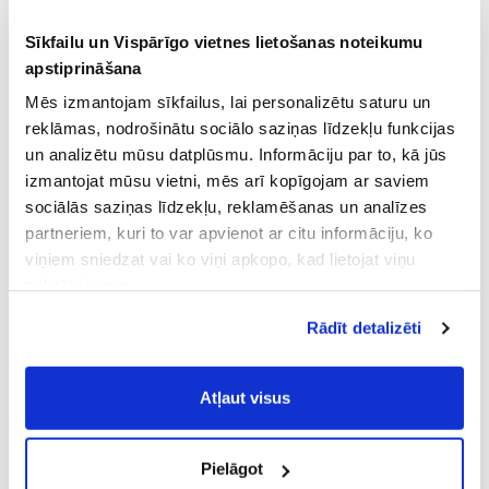
Sīkfailu un Vispārīgo vietnes lietošanas noteikumu
apstiprināšana
Mēs izmantojam sīkfailus, lai personalizētu saturu un
reklāmas, nodrošinātu sociālo saziņas līdzekļu funkcijas
un analizētu mūsu datplūsmu. Informāciju par to, kā jūs
izmantojat mūsu vietni, mēs arī kopīgojam ar saviem
sociālās saziņas līdzekļu, reklamēšanas un analīzes
partneriem, kuri to var apvienot ar citu informāciju, ko
viņiem sniedzat vai ko viņi apkopo, kad lietojat viņu
pakalpojumus.
Atļaujot nepieciešamos sīkfailus Jūs
Rādīt detalizēti
piekrītat
Vispārīgiem vietnes lietošanas
noteikumiem
(saīsināti - VVLN).
Atļaut visus
Pielāgot