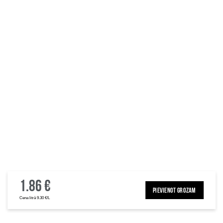
1.86 €
PIEVIENOT GROZAM
Cena litrā 9.30 €/L