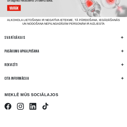
ALKOHOLA LIETOŠANAI IR NEGATĪVA IETEKME, TĀ PĀRDOŠANA, IEGĀDĀŠANĀS
UN NODOŠANA NEPILNGADĪGĀM PERSONĀM IR AIZLIEGTA
SVARĪGĀKAIS
PASĀKUMU APKALPOŠANA
REKVIZĪTI
CITA INFORMĀCIJA
MEKLĒ MŪS SOCIĀLAJOS