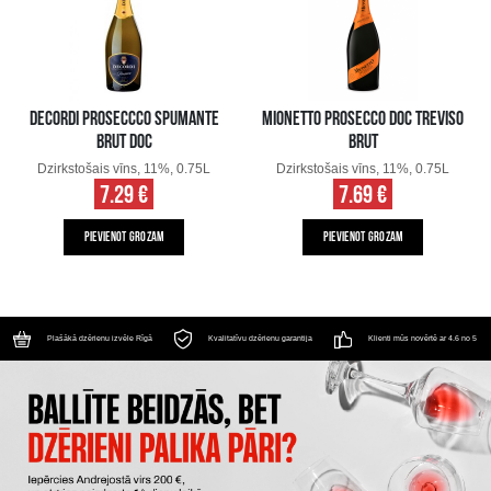
DECORDI PROSECCCO SPUMANTE
MIONETTO PROSECCO DOC TREVISO
BRUT DOC
BRUT
Dzirkstošais vīns, 11%, 0.75L
Dzirkstošais vīns, 11%, 0.75L
7.29 €
7.69 €
PIEVIENOT GROZAM
PIEVIENOT GROZAM
Plašākā dzērienu izvēle Rīgā
Kvalitatīvu dzērienu garantija
Klienti mūs novērtē ar 4.6 no 5