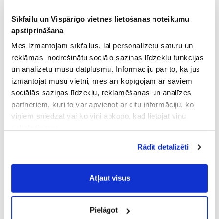
Sīkfailu un Vispārīgo vietnes lietošanas noteikumu
apstiprināšana
Mēs izmantojam sīkfailus, lai personalizētu saturu un
reklāmas, nodrošinātu sociālo saziņas līdzekļu funkcijas
un analizētu mūsu datplūsmu. Informāciju par to, kā jūs
izmantojat mūsu vietni, mēs arī kopīgojam ar saviem
sociālās saziņas līdzekļu, reklamēšanas un analīzes
partneriem, kuri to var apvienot ar citu informāciju, ko
viņiem sniedzat vai ko viņi apkopo, kad lietojat viņu
pakalpojumus.
Atļaujot nepieciešamos sīkfailus Jūs
Rādīt detalizēti
piekrītat
Vispārīgiem vietnes lietošanas
noteikumiem
(saīsināti - VVLN).
Atļaut visus
Pielāgot