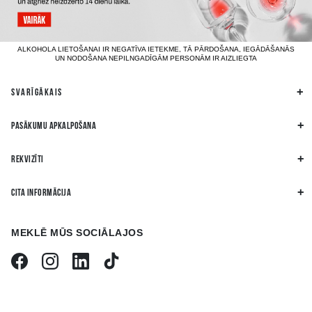
ALKOHOLA LIETOŠANAI IR NEGATĪVA IETEKME, TĀ PĀRDOŠANA, IEGĀDĀŠANĀS
UN NODOŠANA NEPILNGADĪGĀM PERSONĀM IR AIZLIEGTA
SVARĪGĀKAIS
PASĀKUMU APKALPOŠANA
REKVIZĪTI
CITA INFORMĀCIJA
MEKLĒ MŪS SOCIĀLAJOS