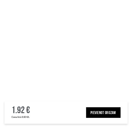
1.92 €
PIEVIENOT GROZAM
Cena litrā 9.60 €/L