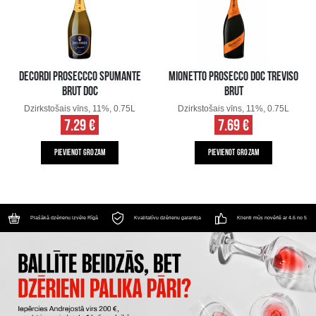
DECORDI PROSECCCO SPUMANTE
MIONETTO PROSECCO DOC TREVISO
BRUT DOC
BRUT
Dzirkstošais vīns, 11%, 0.75L
Dzirkstošais vīns, 11%, 0.75L
7.29 €
7.69 €
PIEVIENOT GROZAM
PIEVIENOT GROZAM
Plašākā dzērienu izvēle Rīgā
Kvalitatīvu dzērienu garantija
Klienti mūs novērtē ar 4.6 no 5