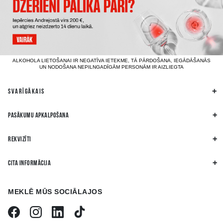
ALKOHOLA LIETOŠANAI IR NEGATĪVA IETEKME, TĀ PĀRDOŠANA, IEGĀDĀŠANĀS
UN NODOŠANA NEPILNGADĪGĀM PERSONĀM IR AIZLIEGTA
SVARĪGĀKAIS
PASĀKUMU APKALPOŠANA
REKVIZĪTI
CITA INFORMĀCIJA
MEKLĒ MŪS SOCIĀLAJOS