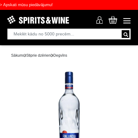
skati mūsu piedāvājumu!
Sākums
Stiprie dzērieni
Degvīns