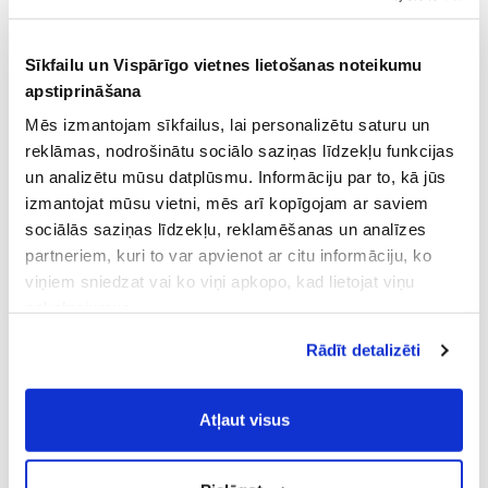
Sīkfailu un Vispārīgo vietnes lietošanas noteikumu
apstiprināšana
Mēs izmantojam sīkfailus, lai personalizētu saturu un
reklāmas, nodrošinātu sociālo saziņas līdzekļu funkcijas
un analizētu mūsu datplūsmu. Informāciju par to, kā jūs
izmantojat mūsu vietni, mēs arī kopīgojam ar saviem
sociālās saziņas līdzekļu, reklamēšanas un analīzes
partneriem, kuri to var apvienot ar citu informāciju, ko
viņiem sniedzat vai ko viņi apkopo, kad lietojat viņu
pakalpojumus.
Atļaujot nepieciešamos sīkfailus Jūs
Rādīt detalizēti
piekrītat
Vispārīgiem vietnes lietošanas
noteikumiem
(saīsināti - VVLN).
Atļaut visus