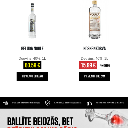
BELUGA NOBLE
KOSKENKORVA
Degvīns, 40%, 1L
Degvīns, 40%, 1L
60.59 €
15.99 €
18.89 €
PIEVIENOT GROZAM
PIEVIENOT GROZAM
Plašākā dzērienu izvēle Rīgā
Kvalitatīvu dzērienu garantija
Klienti mūs novērtē ar 4.6 no 5