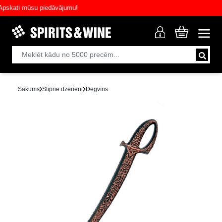
ati mūsu piedāvājumu!
Sākums
Stiprie dzērieni
Degvīns