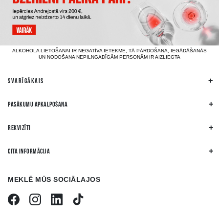
ALKOHOLA LIETOŠANAI IR NEGATĪVA IETEKME, TĀ PĀRDOŠANA, IEGĀDĀŠANĀS
UN NODOŠANA NEPILNGADĪGĀM PERSONĀM IR AIZLIEGTA
SVARĪGĀKAIS
PASĀKUMU APKALPOŠANA
REKVIZĪTI
CITA INFORMĀCIJA
MEKLĒ MŪS SOCIĀLAJOS