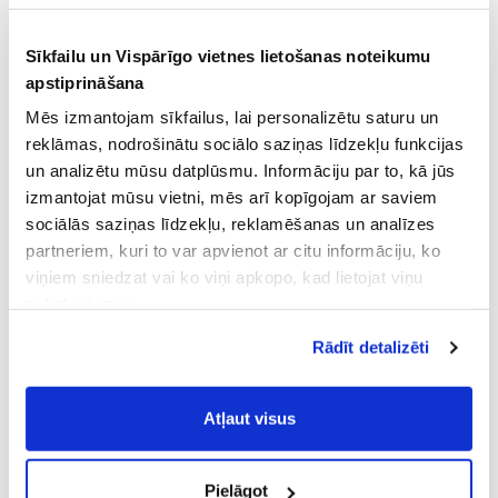
Sīkfailu un Vispārīgo vietnes lietošanas noteikumu
apstiprināšana
Mēs izmantojam sīkfailus, lai personalizētu saturu un
reklāmas, nodrošinātu sociālo saziņas līdzekļu funkcijas
un analizētu mūsu datplūsmu. Informāciju par to, kā jūs
izmantojat mūsu vietni, mēs arī kopīgojam ar saviem
sociālās saziņas līdzekļu, reklamēšanas un analīzes
partneriem, kuri to var apvienot ar citu informāciju, ko
viņiem sniedzat vai ko viņi apkopo, kad lietojat viņu
pakalpojumus.
Atļaujot nepieciešamos sīkfailus Jūs
Rādīt detalizēti
piekrītat
Vispārīgiem vietnes lietošanas
noteikumiem
(saīsināti - VVLN).
Atļaut visus
Pielāgot