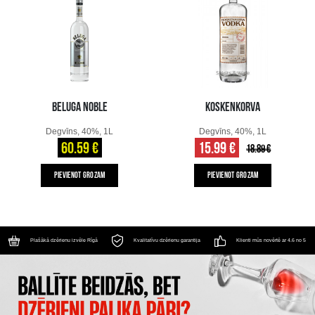
BELUGA NOBLE
KOSKENKORVA
Degvīns, 40%, 1L
Degvīns, 40%, 1L
60.59 €
15.99 €
18.89 €
PIEVIENOT GROZAM
PIEVIENOT GROZAM
Plašākā dzērienu izvēle Rīgā
Kvalitatīvu dzērienu garantija
Klienti mūs novērtē ar 4.6 no 5