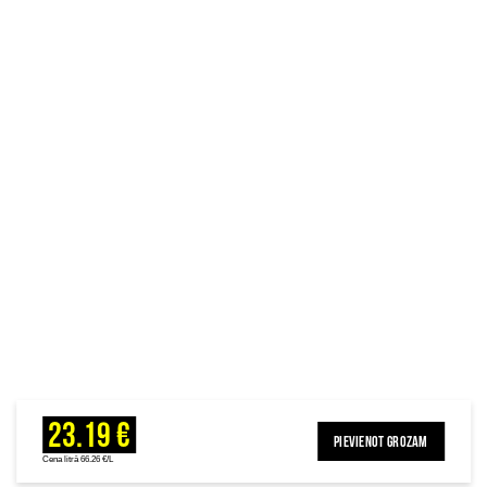
23.19 €
PIEVIENOT GROZAM
Cena litrā 66.26 €/L