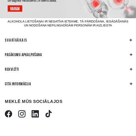
ALKOHOLA LIETOŠANAI IR NEGATĪVA IETEKME, TĀ PĀRDOŠANA, IEGĀDĀŠANĀS
UN NODOŠANA NEPILNGADĪGĀM PERSONĀM IR AIZLIEGTA
SVARĪGĀKAIS
PASĀKUMU APKALPOŠANA
REKVIZĪTI
CITA INFORMĀCIJA
MEKLĒ MŪS SOCIĀLAJOS