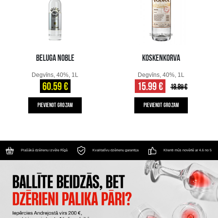
BELUGA NOBLE
KOSKENKORVA
Degvīns, 40%, 1L
Degvīns, 40%, 1L
60.59 €
15.99 €
18.89 €
PIEVIENOT GROZAM
PIEVIENOT GROZAM
Plašākā dzērienu izvēle Rīgā
Kvalitatīvu dzērienu garantija
Klienti mūs novērtē ar 4.6 no 5