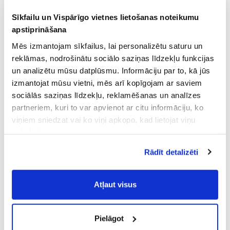
Sīkfailu un Vispārīgo vietnes lietošanas noteikumu
apstiprināšana
Mēs izmantojam sīkfailus, lai personalizētu saturu un
reklāmas, nodrošinātu sociālo saziņas līdzekļu funkcijas
un analizētu mūsu datplūsmu. Informāciju par to, kā jūs
izmantojat mūsu vietni, mēs arī kopīgojam ar saviem
sociālās saziņas līdzekļu, reklamēšanas un analīzes
partneriem, kuri to var apvienot ar citu informāciju, ko
viņiem sniedzat vai ko viņi apkopo, kad lietojat viņu
pakalpojumus.
Atļaujot nepieciešamos sīkfailus Jūs
Rādīt detalizēti
piekrītat
Vispārīgiem vietnes lietošanas
noteikumiem
(saīsināti - VVLN).
Atļaut visus
Pielāgot