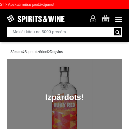
 Apskati mūsu piedāvājumu!
Sākums
Stiprie dzērieni
Degvīns
Izpārdots!