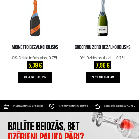
MIONETTO BEZALKOHOLISKS
CODORNIU ZERO BEZALKOHOLISKS
0% Dzirkstošais vīns, 0.75L
0% Dzirkstošais vīns, 0.75L
5.39 €
7.99 €
PIEVIENOT GROZAM
PIEVIENOT GROZAM
Plašākā dzērienu izvēle Rīgā
Kvalitatīvu dzērienu garantija
Klienti mūs novērtē ar 4.6 no 5