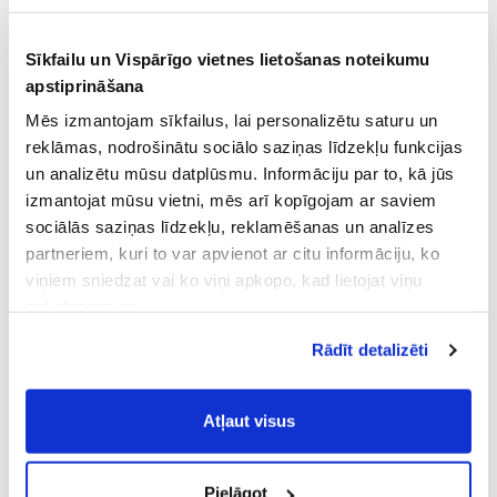
Sīkfailu un Vispārīgo vietnes lietošanas noteikumu
apstiprināšana
Mēs izmantojam sīkfailus, lai personalizētu saturu un
reklāmas, nodrošinātu sociālo saziņas līdzekļu funkcijas
un analizētu mūsu datplūsmu. Informāciju par to, kā jūs
izmantojat mūsu vietni, mēs arī kopīgojam ar saviem
sociālās saziņas līdzekļu, reklamēšanas un analīzes
partneriem, kuri to var apvienot ar citu informāciju, ko
viņiem sniedzat vai ko viņi apkopo, kad lietojat viņu
pakalpojumus.
Atļaujot nepieciešamos sīkfailus Jūs
Rādīt detalizēti
piekrītat
Vispārīgiem vietnes lietošanas
noteikumiem
(saīsināti - VVLN).
Atļaut visus
Pielāgot