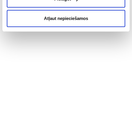
Atļaut nepieciešamos