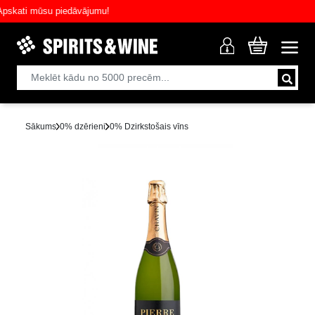
ati mūsu piedāvājumu!
Sākums
0% dzērieni
0% Dzirkstošais vīns