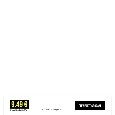
9.49 €
PIEVIENOT GROZAM
+ 0.10 € taras depozīts
Cena litrā 12.65 €/L