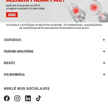
ALKOHOLA LIETOŠANAI IR NEGATĪVA IETEKME, TĀ PĀRDOŠANA, IEGĀDĀŠANĀS
UN NODOŠANA NEPILNGADĪGĀM PERSONĀM IR AIZLIEGTA
SVARĪGĀKAIS
PASĀKUMU APKALPOŠANA
REKVIZĪTI
CITA INFORMĀCIJA
MEKLĒ MŪS SOCIĀLAJOS