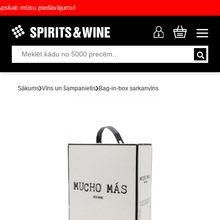
ati mūsu piedāvājumu!
Sākums
Vīns un šampanietis
Bag-in-box sarkanvīns