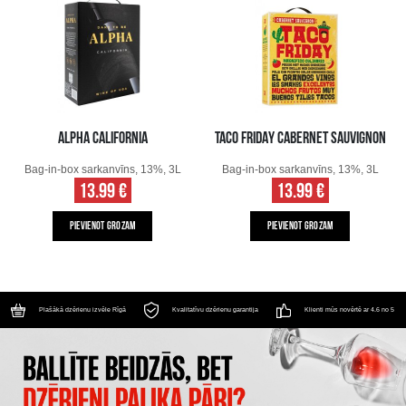
ALPHA CALIFORNIA
TACO FRIDAY CABERNET SAUVIGNON
Bag-in-box sarkanvīns, 13%, 3L
Bag-in-box sarkanvīns, 13%, 3L
13.99 €
13.99 €
PIEVIENOT GROZAM
PIEVIENOT GROZAM
Plašākā dzērienu izvēle Rīgā
Kvalitatīvu dzērienu garantija
Klienti mūs novērtē ar 4.6 no 5