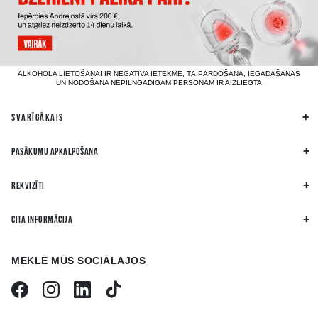
ALKOHOLA LIETOŠANAI IR NEGATĪVA IETEKME, TĀ PĀRDOŠANA, IEGĀDĀŠANĀS
UN NODOŠANA NEPILNGADĪGĀM PERSONĀM IR AIZLIEGTA
SVARĪGĀKAIS
PASĀKUMU APKALPOŠANA
REKVIZĪTI
CITA INFORMĀCIJA
MEKLĒ MŪS SOCIĀLAJOS