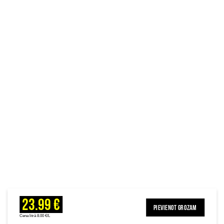
23.99 €
PIEVIENOT GROZAM
Cena litrā 8.00 €/L