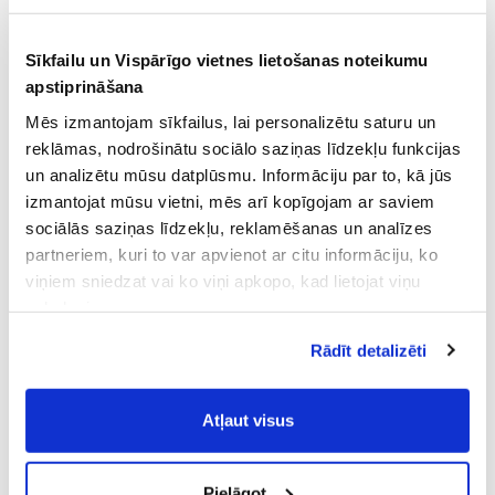
Sīkfailu un Vispārīgo vietnes lietošanas noteikumu
apstiprināšana
Mēs izmantojam sīkfailus, lai personalizētu saturu un
reklāmas, nodrošinātu sociālo saziņas līdzekļu funkcijas
un analizētu mūsu datplūsmu. Informāciju par to, kā jūs
izmantojat mūsu vietni, mēs arī kopīgojam ar saviem
sociālās saziņas līdzekļu, reklamēšanas un analīzes
partneriem, kuri to var apvienot ar citu informāciju, ko
viņiem sniedzat vai ko viņi apkopo, kad lietojat viņu
pakalpojumus.
Atļaujot nepieciešamos sīkfailus Jūs
Rādīt detalizēti
piekrītat
Vispārīgiem vietnes lietošanas
noteikumiem
(saīsināti - VVLN).
Atļaut visus
Pielāgot