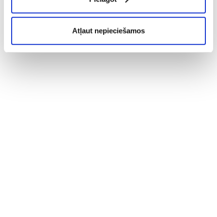
Atļaut nepieciešamos