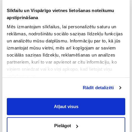
Sīkfailu un Vispārīgo vietnes lietošanas noteikumu
apstiprināšana
Mēs izmantojam sīkfailus, lai personalizētu saturu un
reklāmas, nodrošinātu sociālo saziņas līdzekļu funkcijas
un analizētu mūsu datplūsmu. Informāciju par to, kā jūs
izmantojat mūsu vietni, mēs arī kopīgojam ar saviem
sociālās saziņas līdzekļu, reklamēšanas un analīzes
partneriem, kuri to var apvienot ar citu informāciju, ko
viņiem sniedzat vai ko viņi apkopo, kad lietojat viņu
pakalpojumus.
Atļaujot nepieciešamos sīkfailus Jūs
Rādīt detalizēti
piekrītat
Vispārīgiem vietnes lietošanas
noteikumiem
(saīsināti - VVLN).
Atļaut visus
Pielāgot