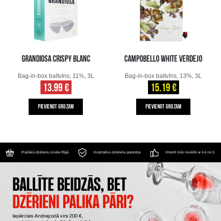
GRANDIOSA CRISPY BLANC
CAMPOBELLO WHITE VERDEJO
Bag-in-box baltvīns, 11%, 3L
Bag-in-box baltvīns, 13%, 3L
13.99 €
15.19 €
PIEVIENOT GROZAM
PIEVIENOT GROZAM
Plašākā dzērienu izvēle Rīgā
Kvalitatīvu dzērienu garantija
Klienti mūs novērtē ar 4.6 no 5