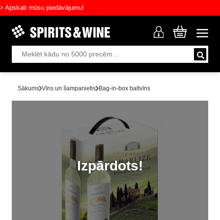
skati mūsu piedāvājumu!
Sākums
Vīns un šampanietis
Bag-in-box baltvīns
Izpārdots!