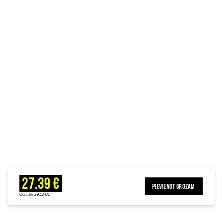
27.39 €
PIEVIENOT GROZAM
Cena litrā 9.13 €/L