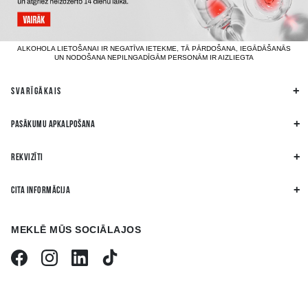
ALKOHOLA LIETOŠANAI IR NEGATĪVA IETEKME, TĀ PĀRDOŠANA, IEGĀDĀŠANĀS
UN NODOŠANA NEPILNGADĪGĀM PERSONĀM IR AIZLIEGTA
SVARĪGĀKAIS
PASĀKUMU APKALPOŠANA
REKVIZĪTI
CITA INFORMĀCIJA
MEKLĒ MŪS SOCIĀLAJOS