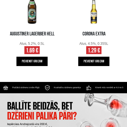
AUGUSTINER LAGERBIER HELL
CORONA EXTRA
Alus, 5.2%, 0.5L
Alus, 4.5%, 0.355L
1.69 €
1.29 €
PIEVIENOT GROZAM
PIEVIENOT GROZAM
Plašākā dzērienu izvēle Rīgā
Kvalitatīvu dzērienu garantija
Klienti mūs novērtē ar 4.6 no 5