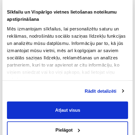
Sīkfailu un Vispārīgo vietnes lietošanas noteikumu
apstiprināšana
Mēs izmantojam sīkfailus, lai personalizētu saturu un
reklāmas, nodrošinātu sociālo saziņas līdzekļu funkcijas
un analizētu mūsu datplūsmu. Informāciju par to, kā jūs
izmantojat mūsu vietni, mēs arī kopīgojam ar saviem
sociālās saziņas līdzekļu, reklamēšanas un analīzes
partneriem, kuri to var apvienot ar citu informāciju, ko
viņiem sniedzat vai ko viņi apkopo, kad lietojat viņu
pakalpojumus.
Atļaujot nepieciešamos sīkfailus Jūs
Rādīt detalizēti
piekrītat
Vispārīgiem vietnes lietošanas
noteikumiem
(saīsināti - VVLN).
Atļaut visus
Pielāgot