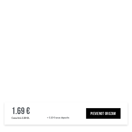
1.69 €
PIEVIENOT GROZAM
+ 0.10 € taras depozīts
Cena litrā 3.38 €/L