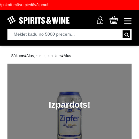
ati mūsu piedāvājumu!
Sākums
Alus, kokteiļi un sidrs
Alus
Izpārdots!