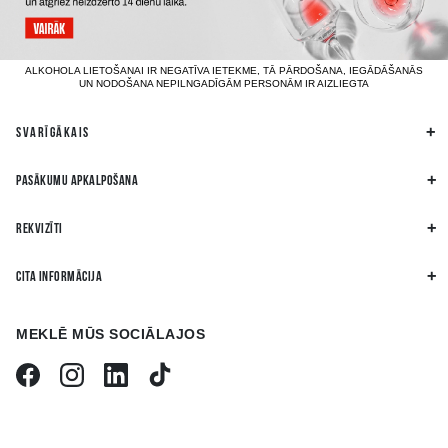
ALKOHOLA LIETOŠANAI IR NEGATĪVA IETEKME, TĀ PĀRDOŠANA, IEGĀDĀŠANĀS
UN NODOŠANA NEPILNGADĪGĀM PERSONĀM IR AIZLIEGTA
SVARĪGĀKAIS
PASĀKUMU APKALPOŠANA
REKVIZĪTI
CITA INFORMĀCIJA
MEKLĒ MŪS SOCIĀLAJOS