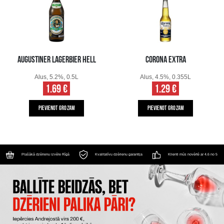
AUGUSTINER LAGERBIER HELL
CORONA EXTRA
Alus, 5.2%, 0.5L
Alus, 4.5%, 0.355L
1.69 €
1.29 €
PIEVIENOT GROZAM
PIEVIENOT GROZAM
Plašākā dzērienu izvēle Rīgā
Kvalitatīvu dzērienu garantija
Klienti mūs novērtē ar 4.6 no 5