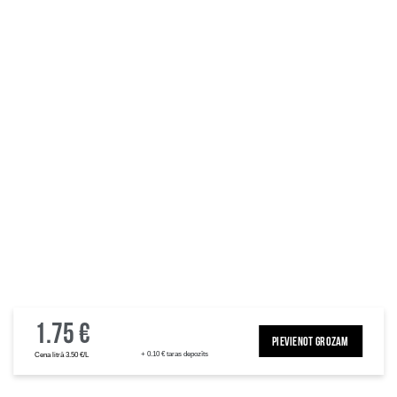
1.75 €
PIEVIENOT GROZAM
+ 0.10 € taras depozīts
Cena litrā 3.50 €/L