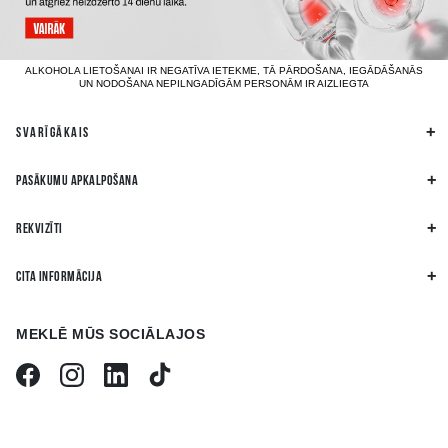
ALKOHOLA LIETOŠANAI IR NEGATĪVA IETEKME, TĀ PĀRDOŠANA, IEGĀDĀŠANĀS
UN NODOŠANA NEPILNGADĪGĀM PERSONĀM IR AIZLIEGTA
SVARĪGĀKAIS
PASĀKUMU APKALPOŠANA
REKVIZĪTI
CITA INFORMĀCIJA
MEKLĒ MŪS SOCIĀLAJOS