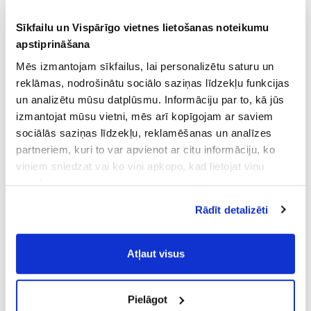
Sīkfailu un Vispārīgo vietnes lietošanas noteikumu
apstiprināšana
Mēs izmantojam sīkfailus, lai personalizētu saturu un
reklāmas, nodrošinātu sociālo saziņas līdzekļu funkcijas
un analizētu mūsu datplūsmu. Informāciju par to, kā jūs
izmantojat mūsu vietni, mēs arī kopīgojam ar saviem
sociālās saziņas līdzekļu, reklamēšanas un analīzes
partneriem, kuri to var apvienot ar citu informāciju, ko
viņiem sniedzat vai ko viņi apkopo, kad lietojat viņu
pakalpojumus.
Atļaujot nepieciešamos sīkfailus Jūs
Rādīt detalizēti
piekrītat
Vispārīgiem vietnes lietošanas
noteikumiem
(saīsināti - VVLN).
Atļaut visus
Pielāgot