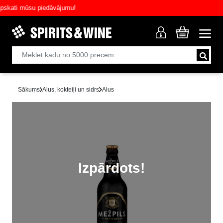
ati mūsu piedāvājumu!
Sākums
Alus, kokteiļi un sidrs
Alus
Izpārdots!