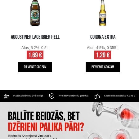
AUGUSTINER LAGERBIER HELL
CORONA EXTRA
Alus, 5.2%, 0.5L
Alus, 4.5%, 0.355L
1.69 €
1.29 €
PIEVIENOT GROZAM
PIEVIENOT GROZAM
Plašākā dzērienu izvēle Rīgā
Kvalitatīvu dzērienu garantija
Klienti mūs novērtē ar 4.6 no 5