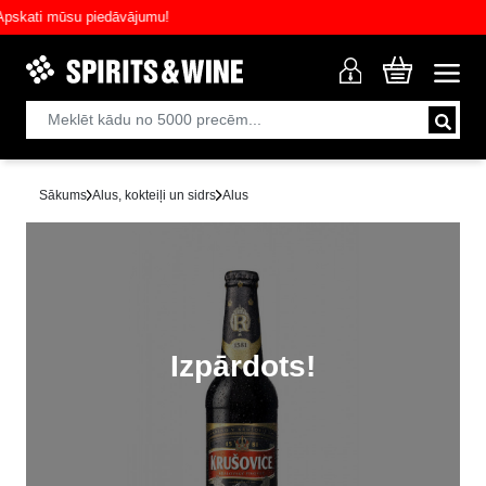
ati mūsu piedāvājumu!
Sākums
Alus, kokteiļi un sidrs
Alus
Izpārdots!