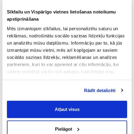
Sīkfailu un Vispārīgo vietnes lietošanas noteikumu
apstiprināšana
Mēs izmantojam sīkfailus, lai personalizētu saturu un
reklāmas, nodrošinātu sociālo saziņas līdzekļu funkcijas
un analizētu mūsu datplūsmu. Informāciju par to, kā jūs
izmantojat mūsu vietni, mēs arī kopīgojam ar saviem
sociālās saziņas līdzekļu, reklamēšanas un analīzes
partneriem, kuri to var apvienot ar citu informāciju, ko
viņiem sniedzat vai ko viņi apkopo, kad lietojat viņu
pakalpojumus.
Atļaujot nepieciešamos sīkfailus Jūs
Rādīt detalizēti
piekrītat
Vispārīgiem vietnes lietošanas
noteikumiem
(saīsināti - VVLN).
Atļaut visus
Pielāgot