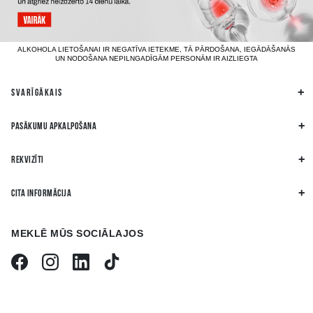
ALKOHOLA LIETOŠANAI IR NEGATĪVA IETEKME, TĀ PĀRDOŠANA, IEGĀDĀŠANĀS
UN NODOŠANA NEPILNGADĪGĀM PERSONĀM IR AIZLIEGTA
SVARĪGĀKAIS
PASĀKUMU APKALPOŠANA
REKVIZĪTI
CITA INFORMĀCIJA
MEKLĒ MŪS SOCIĀLAJOS