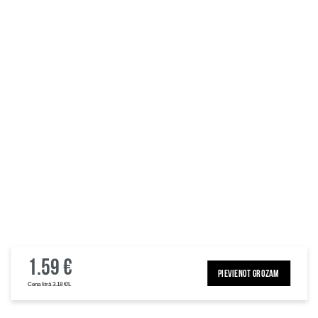
1.59 €
PIEVIENOT GROZAM
Cena litrā 3.18 €/L