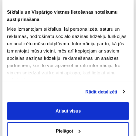
Sīkfailu un Vispārīgo vietnes lietošanas noteikumu
apstiprināšana
Mēs izmantojam sīkfailus, lai personalizētu saturu un
reklāmas, nodrošinātu sociālo saziņas līdzekļu funkcijas
un analizētu mūsu datplūsmu. Informāciju par to, kā jūs
izmantojat mūsu vietni, mēs arī kopīgojam ar saviem
sociālās saziņas līdzekļu, reklamēšanas un analīzes
partneriem, kuri to var apvienot ar citu informāciju, ko
viņiem sniedzat vai ko viņi apkopo, kad lietojat viņu
pakalpojumus.
Atļaujot nepieciešamos sīkfailus Jūs
Rādīt detalizēti
piekrītat
Vispārīgiem vietnes lietošanas
noteikumiem
(saīsināti - VVLN).
Atļaut visus
Pielāgot