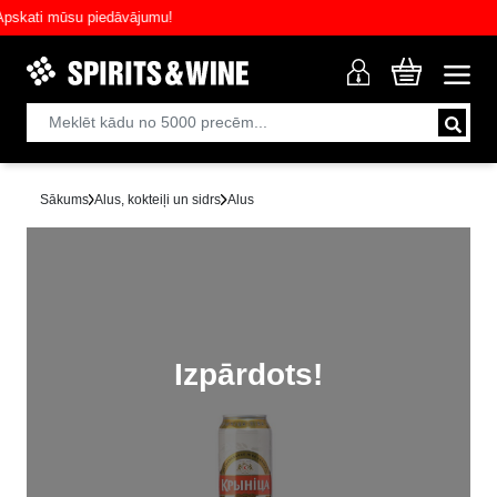
ati mūsu piedāvājumu!
Sākums
Alus, kokteiļi un sidrs
Alus
Izpārdots!