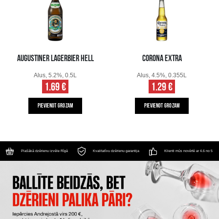
AUGUSTINER LAGERBIER HELL
CORONA EXTRA
Alus, 5.2%, 0.5L
Alus, 4.5%, 0.355L
1.69 €
1.29 €
PIEVIENOT GROZAM
PIEVIENOT GROZAM
Plašākā dzērienu izvēle Rīgā
Kvalitatīvu dzērienu garantija
Klienti mūs novērtē ar 4.6 no 5