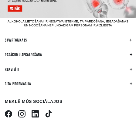
ALKOHOLA LIETOŠANAI IR NEGATĪVA IETEKME, TĀ PĀRDOŠANA, IEGĀDĀŠANĀS
UN NODOŠANA NEPILNGADĪGĀM PERSONĀM IR AIZLIEGTA
SVARĪGĀKAIS
PASĀKUMU APKALPOŠANA
REKVIZĪTI
CITA INFORMĀCIJA
MEKLĒ MŪS SOCIĀLAJOS