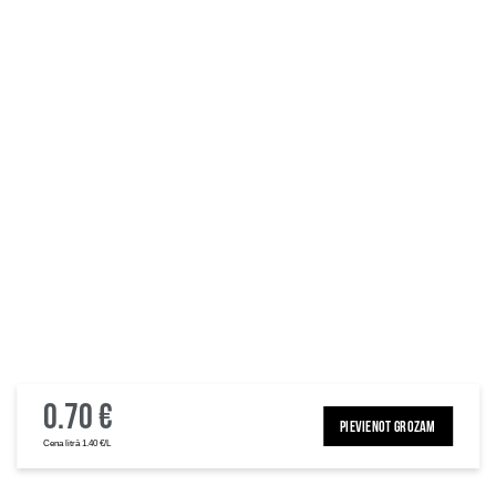
0.70 €
PIEVIENOT GROZAM
Cena litrā 1.40 €/L