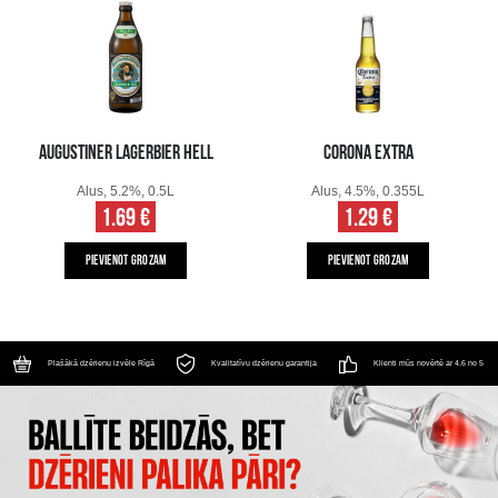
AUGUSTINER LAGERBIER HELL
CORONA EXTRA
Alus, 5.2%, 0.5L
Alus, 4.5%, 0.355L
1.69 €
1.29 €
PIEVIENOT GROZAM
PIEVIENOT GROZAM
Plašākā dzērienu izvēle Rīgā
Kvalitatīvu dzērienu garantija
Klienti mūs novērtē ar 4.6 no 5