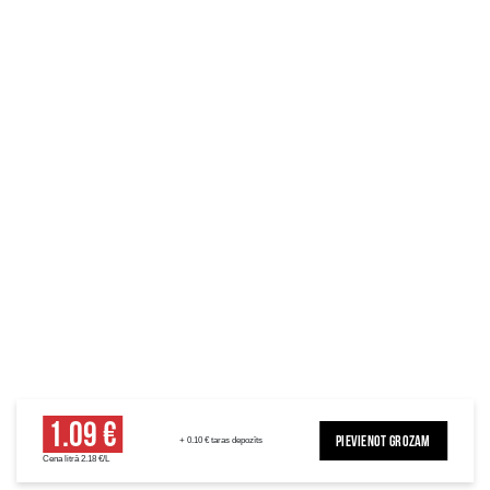
1.09 €
PIEVIENOT GROZAM
+ 0.10 € taras depozīts
Cena litrā 2.18 €/L