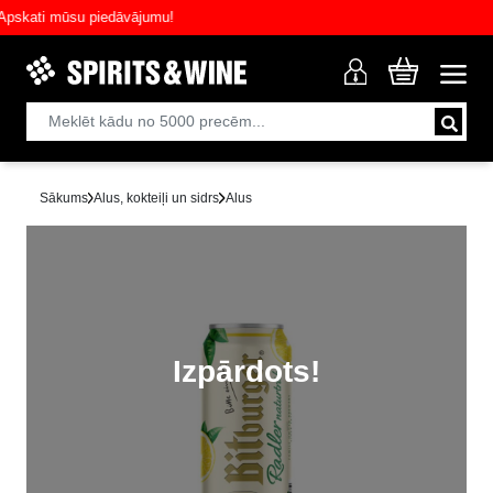
kati mūsu piedāvājumu!
Sākums
Alus, kokteiļi un sidrs
Alus
Izpārdots!