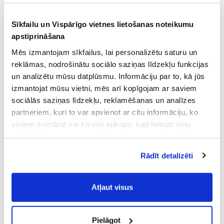
Sīkfailu un Vispārīgo vietnes lietošanas noteikumu
apstiprināšana
Mēs izmantojam sīkfailus, lai personalizētu saturu un
reklāmas, nodrošinātu sociālo saziņas līdzekļu funkcijas
un analizētu mūsu datplūsmu. Informāciju par to, kā jūs
izmantojat mūsu vietni, mēs arī kopīgojam ar saviem
sociālās saziņas līdzekļu, reklamēšanas un analīzes
partneriem, kuri to var apvienot ar citu informāciju, ko
viņiem sniedzat vai ko viņi apkopo, kad lietojat viņu
pakalpojumus.
Atļaujot nepieciešamos sīkfailus Jūs
Rādīt detalizēti
piekrītat
Vispārīgiem vietnes lietošanas
noteikumiem
(saīsināti - VVLN).
Atļaut visus
Pielāgot