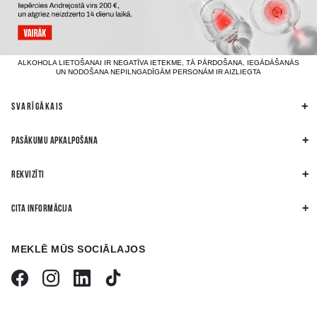
ALKOHOLA LIETOŠANAI IR NEGATĪVA IETEKME, TĀ PĀRDOŠANA, IEGĀDĀŠANĀS
UN NODOŠANA NEPILNGADĪGĀM PERSONĀM IR AIZLIEGTA
SVARĪGĀKAIS
PASĀKUMU APKALPOŠANA
REKVIZĪTI
CITA INFORMĀCIJA
MEKLĒ MŪS SOCIĀLAJOS