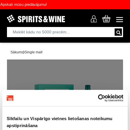
skati mūsu piedāvājumu!
Sākums
Single malt
Izpārdots!
Sīkfailu un Vispārīgo vietnes lietošanas noteikumu
apstiprināšana