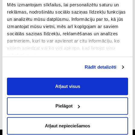
Mēs izmantojam sīkfailus, lai personalizētu saturu un
reklāmas, nodrošinātu sociālo saziņas līdzekļu funkcijas
un analizētu mūsu datplūsmu. Informāciju par to, kā jūs
izmantojat mūsu vietni, mēs arī kopīgojam ar saviem
Attēls ir ilustratīvs, preces izskats var atšķirties
sociālās saziņas līdzekļu, reklamēšanas un analīzes
Single malt
partneriem, kuri to var apvienot ar citu informāciju, ko
THE GLENLIVET 12YO + 2 GLĀZES
viņiem sniedzat vai ko viņi apkopo, kad lietojat viņu
pakalpojumus.
Atļaujot nepieciešamos sīkfailus Jūs
PRODUKTA APRAKSTS
Rādīt detalizēti
piekrītat
Vispārīgiem vietnes lietošanas
noteikumiem
(saīsināti - VVLN).
INFORMĀCIJA PAR PRODUKTU
Atļaut visus
Pielāgot
CITI MŪSU KLIENTI IZVĒLAS
Atļaut nepieciešamos