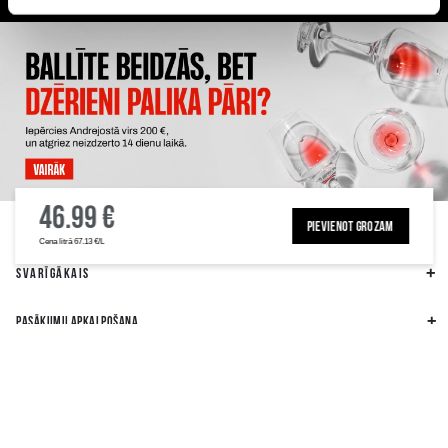
Plašākā dzērienu izvēle Rīgā
Kvalitatīvu dzērienu garantija
Klienti mūs novērtē ar 4.6 no 5
46.99 €
ALKOHOLA LIETOŠANAI IR NEGATĪVA IETEKME, TĀ PĀRDOŠANA, IEGĀDĀŠANĀS
UN NODOŠANA NEPILNGADĪGĀM PERSONĀM IR AIZLIEGTA
PIEVIENOT GROZAM
Cena litrā 67.13 €/L
SVARĪGĀKAIS
PASĀKUMU APKALPOŠANA
REKVIZĪTI
CITA INFORMĀCIJA