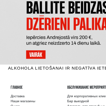
MAZZEI SIEPI TOSCANA
RIO 
Красное вино, 14.5%, 0.75L
Красное
100.99 €
B КОРЗИНУ
Самый широкий 