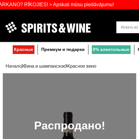
Самый широ
RĪKOJIES! > Apskati mūsu piedāvājumu!
Прибалтике
Красные
Премиум и подарки
0% a
Начало
Вина и шампанское
Красное вино