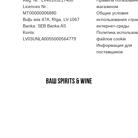
EGATĪVA IETEKME, TĀ PĀRDOŠA
AIZL