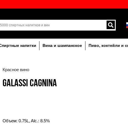
кий выбор напитков в
Доставка курьером и 
Латвии.
лкогольныe
Спиртные напитки
Вина и ша
Красное вино
GALASSI CAGNINA