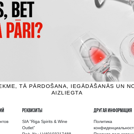
CAPANNELLE 50 & 50 VINO
CLARO CARMENERE
TAVOLA DI TOSCANA IG
 вино, 13.5%, 0.75L
Красное вино, 13.5%, 0.
3.99 €
101.99 €
B КОРЗИНУ
B КОРЗИНУ
выбор напитков в Риге
Гарантия качеств