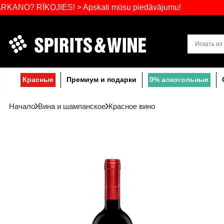
Самый широ
RĪKOJIES! > Apskati mūsu piedāvājumu!
Прибалтике
Красные
Премиум и подарки
0% a
Начало
Вина и шампанское
Красное вино