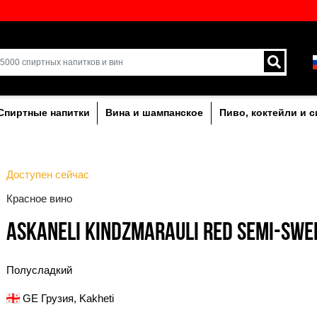
кий выбор напитков в
Доставка курьером и 
Латвии.
лкогольныe
Спиртные напитки
Вина и ша
Доступен сейчас
Красное вино
ASKANELI KINDZMA