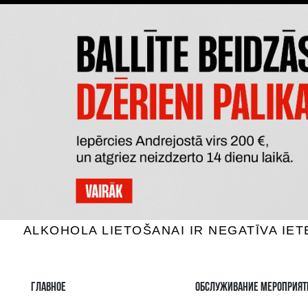
MAZZEI SIEPI TOSCANA
RIO 
Красное вино, 14.5%, 0.75L
Красное
100.99 €
B КОРЗИНУ
Самый широкий 