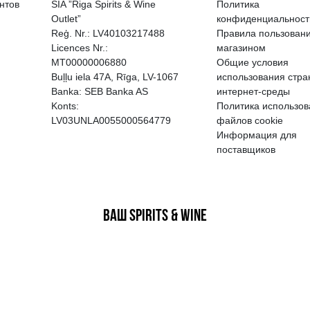
EGATĪVA IETEKME, TĀ PĀRDOŠA