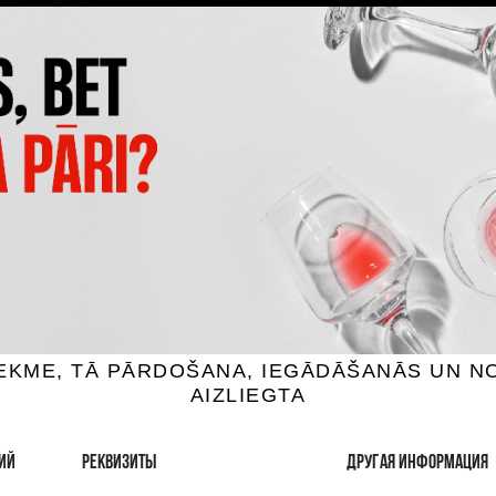
CAPANNELLE 50 & 50 VINO
CLARO CARMENERE
TAVOLA DI TOSCANA IG
 вино, 13.5%, 0.75L
Красное вино, 13.5%, 0.
3.99 €
101.99 €
B КОРЗИНУ
B КОРЗИНУ
выбор напитков в Риге
Гарантия качеств