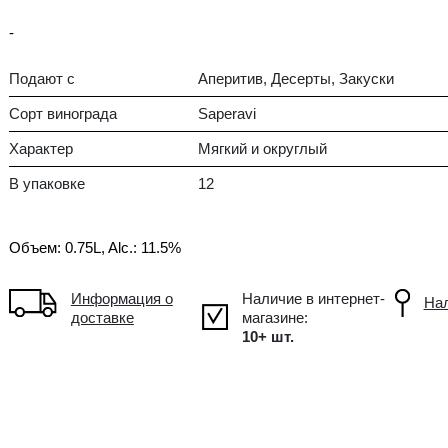
Полусладкий
GE Грузия, Kakheti
-
Подают с
Апе
Сорт винограда
Sap
Характер
Мяг
В упаковке
12