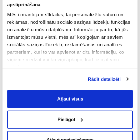
DZESĒTĀJS RAPID ICE
2GB
apstiprināšana
Mēs izmantojam sīkfailus, lai personalizētu saturu un
9.99 €
9.99 €
reklāmas, nodrošinātu sociālo saziņas līdzekļu funkcijas
B КОРЗИНУ
B КОРЗИНУ
un analizētu mūsu datplūsmu. Informāciju par to, kā jūs
izmantojat mūsu vietni, mēs arī kopīgojam ar saviem
sociālās saziņas līdzekļu, reklamēšanas un analīzes
partneriem, kuri to var apvienot ar citu informāciju, ko
viņiem sniedzat vai ko viņi apkopo, kad lietojat viņu
pakalpojumus.
Atļaujot nepieciešamos sīkfailus Jūs
Rādīt detalizēti
piekrītat
Vispārīgiem vietnes lietošanas
noteikumiem
(saīsināti - VVLN).
FISSMAN WHISKEY SET
FISSMAN WHISKEY SET 260ML
Atļaut visus
SPINNING 180ML 2GB
2GB
9.99 €
9.99 €
Pielāgot
B КОРЗИНУ
B КОРЗИНУ
Atļaut nepieciešamos