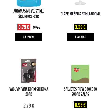
AUTOMAŠĪNU VĒJSTIKLU
GLĀZE MEŽPILS STIKLA 500ML
ŠĶIDRUMS -21C
3.79 €
3.39 €
3.99 €
B КОРЗИНУ
B КОРЗИНУ
VACUVIN VĪNA KORĶI SILIKONA
SALVETES RUTA 330X330
2GAB
20GAB ZAĻAS
0.95 €
2.79 €