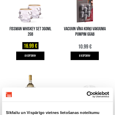
FISSMAN WHISKEY SET 360ML
VACUVIN VĪNA KORĶI VAKUUMA
2GB
PUMPIM 6GAB
16.99 €
10.99 €
B КОРЗИНУ
B КОРЗИНУ
VACUVIN VĪNA PUDELES
FISSMAN WHISKEY SET 290ML
Sīkfailu un Vispārīgo vietnes lietošanas noteikumu