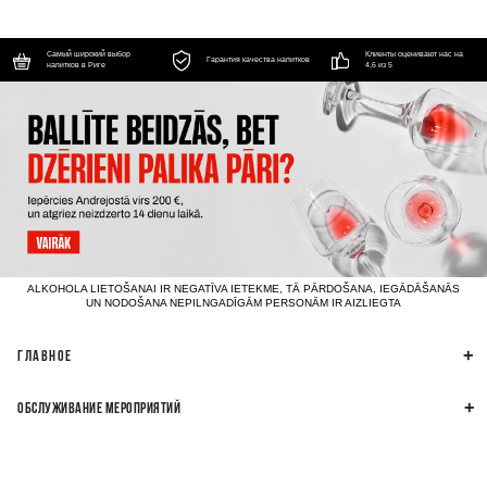
Самый широкий выбор
Клиенты оценивают нас на
Гарантия качества напитков
напитков в Риге
4,6 из 5
ALKOHOLA LIETOŠANAI IR NEGATĪVA IETEKME, TĀ PĀRDOŠANA, IEGĀDĀŠANĀS
UN NODOŠANA NEPILNGADĪGĀM PERSONĀM IR AIZLIEGTA
ГЛАВНОЕ
ОБСЛУЖИВАНИЕ МЕРОПРИЯТИЙ
РЕКВИЗИТЫ