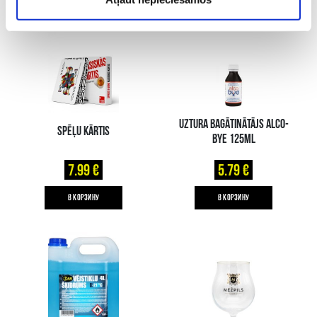
UZTURA BAGĀTINĀTĀJS ALCO-
SPĒĻU KĀRTIS
BYE 125ML
7.99 €
5.79 €
B КОРЗИНУ
B КОРЗИНУ