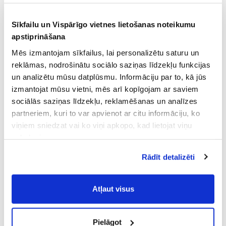
Sīkfailu un Vispārīgo vietnes lietošanas noteikumu
apstiprināšana
Mēs izmantojam sīkfailus, lai personalizētu saturu un
reklāmas, nodrošinātu sociālo saziņas līdzekļu funkcijas
un analizētu mūsu datplūsmu. Informāciju par to, kā jūs
izmantojat mūsu vietni, mēs arī kopīgojam ar saviem
sociālās saziņas līdzekļu, reklamēšanas un analīzes
partneriem, kuri to var apvienot ar citu informāciju, ko
viņiem sniedzat vai ko viņi apkopo, kad lietojat viņu
pakalpojumus.
Atļaujot nepieciešamos sīkfailus Jūs
Rādīt detalizēti
piekrītat
Vispārīgiem vietnes lietošanas
noteikumiem
(saīsināti - VVLN).
Atļaut visus
Pielāgot