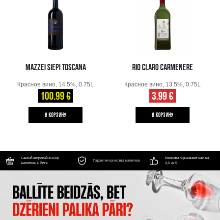
MAZZEI SIEPI TOSCANA
RIO CLARO CARMENERE
Красное вино, 14.5%, 0.75L
Красное вино, 13.5%, 0.75L
100.99 €
3.99 €
B КОРЗИНУ
B КОРЗИНУ
Самый широкий выбор
Клиенты оценивают нас на
Гарантия качества напитков
напитков в Риге
4,6 из 5