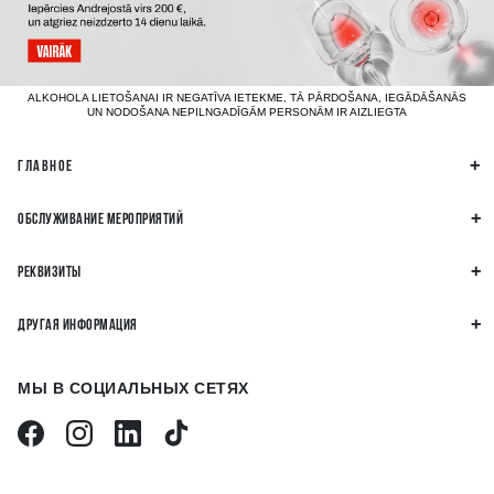
ALKOHOLA LIETOŠANAI IR NEGATĪVA IETEKME, TĀ PĀRDOŠANA, IEGĀDĀŠANĀS
UN NODOŠANA NEPILNGADĪGĀM PERSONĀM IR AIZLIEGTA
ГЛАВНОЕ
ОБСЛУЖИВАНИЕ МЕРОПРИЯТИЙ
РЕКВИЗИТЫ
ДРУГАЯ ИНФОРМАЦИЯ
МЫ В СОЦИАЛЬНЫХ СЕТЯХ