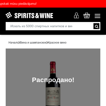
ati mūsu piedāvājumu!
Начало
Вина и шампанское
Красное вино
Распродано!